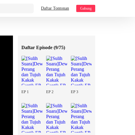
Daftar Tontonan
Gabung
Daftar Episode (
9/75
)
EP 1
EP 2
EP 3