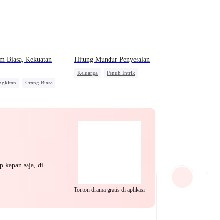
EP 22
EP 23
EP 24
m Biasa, Kekuatan
Hitung Mundur Penyesalan
Keluarga
Penuh Intrik
ngkitan
Orang Biasa
Orang Biasa
Penyesalan
alasan
EP 25
EP 26
EP 27
p kapan saja, di
EP 28
EP 29
EP 30
Tonton drama gratis di aplikasi