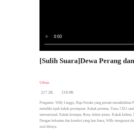
[Sulih Suara]Dewa Perang dan
Urban
217.2K
210.9K
Pengantar:
Willy Linggo, Raja Neraka yang pernah menaklukkan P
memiliki tujuh kakak perempuan. Kakak pertama, Yuna, CEO cantik 
internasional. Kakak keempat, Rena, dokter jenius. Kakak kelima, M
Dengan kekuatan dan koneksi yang luar biasa, Willy menguasai d
usul dirinya.