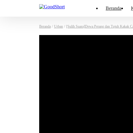
Beranda
K
Beranda
/
Urban
/
[Sulih Suara]Dewa Perang dan Tujuh Kakak C