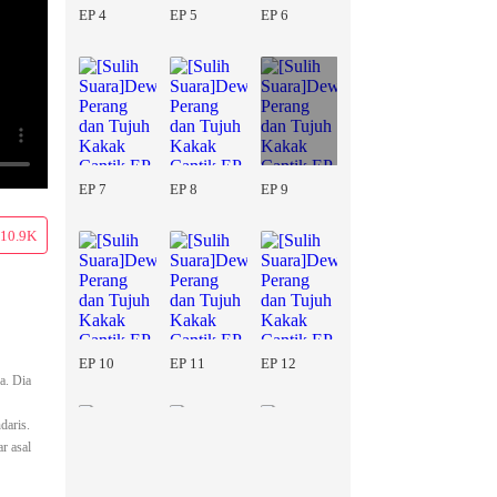
EP 4
EP 5
EP 6
EP 7
EP 8
EP 9
10.9K
EP 10
EP 11
EP 12
a. Dia
daris.
r asal