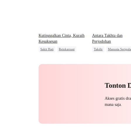
Kutinggalkan Cinta, Kuraih
Antara Takhta dan
Kesuksesan
Perjodohan
Sakit Hati
Reinkarnasi
Takdir
Manusia Serigala
Balas Dendam
CEO
Naga
Wanita Kuat
Cinta dan Benci
Nikah Kontrak
Pembala
Tonton 
Akses gratis dr
mana saja.