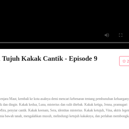
 Tujuh Kakak Cantik - Episode 9
2
enjara Maut, kembali ke kota asalnya demi mencari kebenaran tentang pembunuhan keluargany
dan dingin. Kakak kedua, Luna, misterius dan sulit ditebak. Kakak ketiga, Jenna, pramugari
ira, penyiar cantik. Kakak keenam, Sera, identitas misterius. Kakak ketujuh, Vina, aktris legen
unia bawah tanah, mengalahkan musuh, melindungi ketujuh kakaknya, dan perlahan membongka