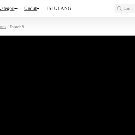
ategori
Unduh
ISI ULANG
Cari...
antik
/
Episode 9