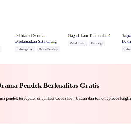
Dikhianati Semua,
Naga Hitam Tercintaku 2
Satpa
Diselamatkan Satu Orang
Dewa
Reinkarnasi
Keluarga
Kebangkitan
Balas Dendam
Keba
Pernikahan
Menghukum Mantan Jahat
Pemb
Manusia Serigala
Pembalasan
san
Keluarga
CEO
Pembalasan
Perang Bisnis
Drama Pendek Berkualitas Gratis
ama pendek terpopuler di aplikasi GoodShort. Unduh dan tonton episode lengka