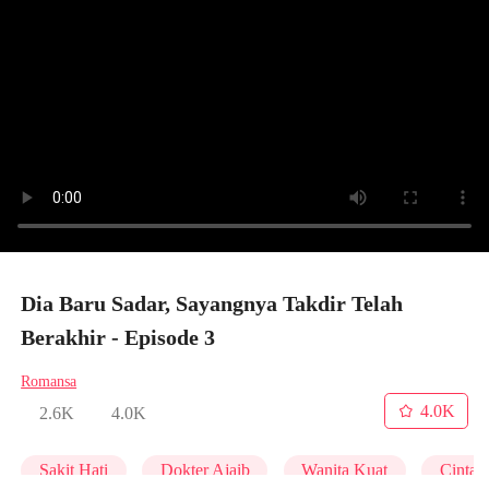
Dia Baru Sadar, Sayangnya Takdir Telah
Berakhir - Episode 3
Romansa
4.0K
2.6K
4.0K
Sakit Hati
Dokter Ajaib
Wanita Kuat
Cinta S