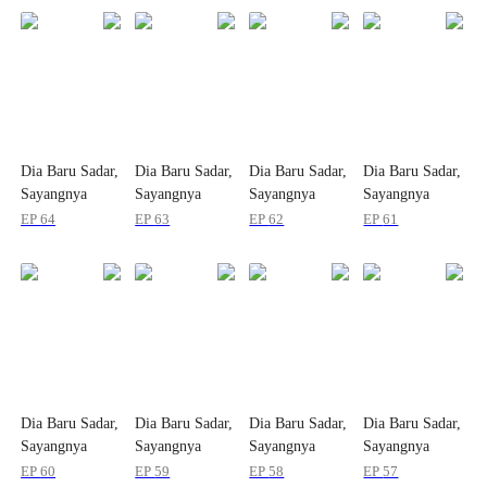
Dia Baru Sadar,
Dia Baru Sadar,
Dia Baru Sadar,
Dia Baru Sadar,
Sayangnya
Sayangnya
Sayangnya
Sayangnya
Takdir Telah
Takdir Telah
Takdir Telah
Takdir Telah
EP
64
EP
63
EP
62
EP
61
Berakhir
Berakhir
Berakhir
Berakhir
Dia Baru Sadar,
Dia Baru Sadar,
Dia Baru Sadar,
Dia Baru Sadar,
Sayangnya
Sayangnya
Sayangnya
Sayangnya
Takdir Telah
Takdir Telah
Takdir Telah
Takdir Telah
EP
60
EP
59
EP
58
EP
57