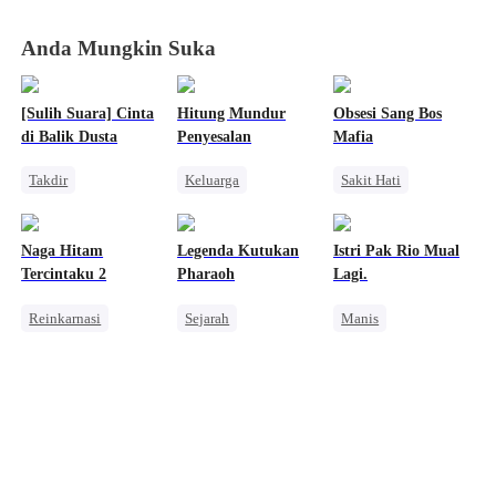
Berakhir
Berakhir
Berakhir
Berakhir
Anda Mungkin Suka
[Sulih Suara] Cinta
Hitung Mundur
Obsesi Sang Bos
di Balik Dusta
Penyesalan
Mafia
Takdir
Keluarga
Sakit Hati
Cinderella
Penuh Intrik
Mafia
Mengejar Istri
Orang Biasa
Penyesalan
Naga Hitam
Legenda Kutukan
Istri Pak Rio Mual
Penyesalan
Mengejar Istri
Tercintaku 2
Pharaoh
Lagi.
Reinkarnasi
Sejarah
Manis
Keluarga
Pewaris Wanita
Pernikahan
Pernikahan
Penyesalan
CEO
Cinderella
Manusia Serigala
Benci
Cinta Setelah Menikah
Pembalasan
Saling Kejar