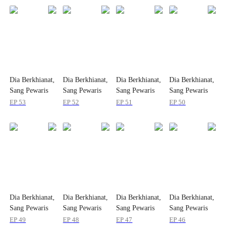
Dia Berkhianat,
Dia Berkhianat,
Dia Berkhianat,
Dia Berkhianat,
Sang Pewaris
Sang Pewaris
Sang Pewaris
Sang Pewaris
Kembali!
Kembali!
Kembali!
Kembali!
EP
53
EP
52
EP
51
EP
50
Dia Berkhianat,
Dia Berkhianat,
Dia Berkhianat,
Dia Berkhianat,
Sang Pewaris
Sang Pewaris
Sang Pewaris
Sang Pewaris
Kembali!
Kembali!
Kembali!
Kembali!
EP
49
EP
48
EP
47
EP
46