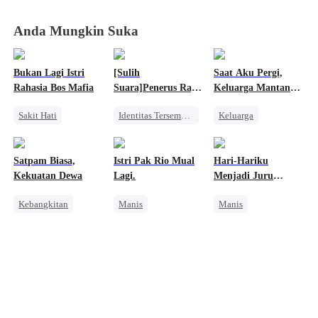
Anda Mungkin Suka
Bukan Lagi Istri
[Sulih
Saat Aku Pergi,
Rahasia Bos Mafia
Suara]Penerus Raja
Keluarga Mantan
Hantu yang
Istriku Mulai Panik
Sakit Hati
Identitas Tersembunyi
Keluarga
Diremehkan
Mafia
Konflik Keluarga dan Negara
Pembalasan
Wanita Kuat
Dewa Perang
CEO
Satpam Biasa,
Istri Pak Rio Mual
Hari-Hariku
Menghukum Mantan Jahat
Kekuatan Dewa
Lagi.
Menjadi Juru
Penyesalan
Masak
Kebangkitan
Manis
Manis
Orang Biasa
Pernikahan
Perjalanan Waktu
Pembalasan
CEO
Cinderella
Keluarga
Cinta Setelah Menikah
Orang Biasa
Saling Kejar
Mengejar Istri
Dibantu Bayi Lucu