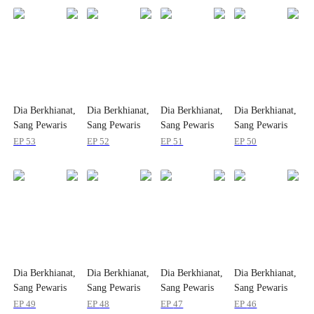
Dia Berkhianat,
Dia Berkhianat,
Dia Berkhianat,
Dia Berkhianat,
Sang Pewaris
Sang Pewaris
Sang Pewaris
Sang Pewaris
Kembali!
Kembali!
Kembali!
Kembali!
EP
53
EP
52
EP
51
EP
50
Dia Berkhianat,
Dia Berkhianat,
Dia Berkhianat,
Dia Berkhianat,
Sang Pewaris
Sang Pewaris
Sang Pewaris
Sang Pewaris
Kembali!
Kembali!
Kembali!
Kembali!
EP
49
EP
48
EP
47
EP
46