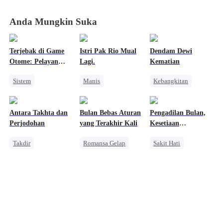
Anda Mungkin Suka
Terjebak di Game
Istri Pak Rio Mual
Dendam Dewi
Otome: Pelayan
Lagi.
Kematian
Iblisku, Jangan
Sistem
Manis
Kebangkitan
Kabur
Wanita Kuat
Pernikahan
Pasangan Kuat
Harem
CEO
Cinderella
Dewa Perang Wanita
Antara Takhta dan
Bulan Bebas Aturan
Pengadilan Bulan,
Cinta Setelah Menikah
Perjodohan
yang Terakhir Kali
Kesetiaan
Saling Kejar
Selamanya
Takdir
Romansa Gelap
Sakit Hati
Manusia Serigala
Penuh Intrik
Manusia Serigala
Naga
Mafia
Salah Paham
Wanita Kuat
Mengejar Istri
Penyesalan
Nikah Kontrak
Penyesalan
Pembalasan