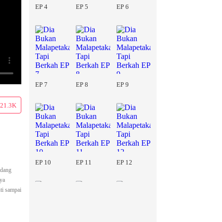
EP 4
EP 5
EP 6
EP 7
EP 8
EP 9
21.3K
EP 10
EP 11
EP 12
edang
nya
ti sampai