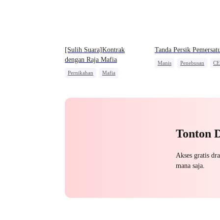
[Sulih Suara]Kontrak
Tanda Persik Pemersat
dengan Raja Mafia
Manis
Penebusan
C
Pernikahan
Mafia
Cinta dan Benci
Pewaris Wanita
Nikah Kilat
Tonton 
Akses gratis dr
mana saja.