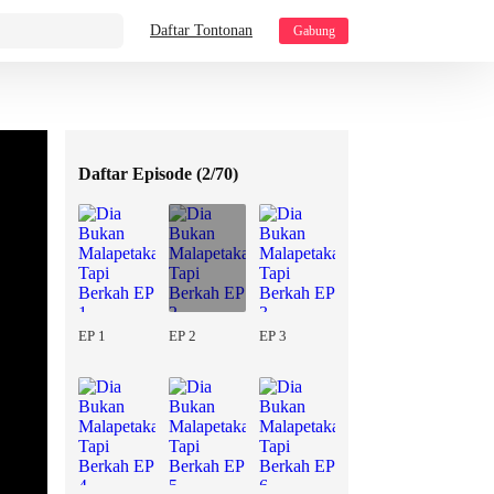
Daftar Tontonan
Gabung
Daftar Episode (
2/70
)
EP 1
EP 2
EP 3