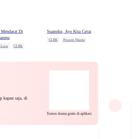
EP 22
EP 23
EP 24
 Mendarat Di
Suamiku, Ayo Kita Cerai
kanmu
CLBK
Pewaris Wanita
 Lucu
CLBK
Perceraian
a Kuat
CEO
h Paham
EP 25
EP 26
EP 27
p kapan saja, di
Tonton drama gratis di aplikasi
EP 28
EP 29
EP 30