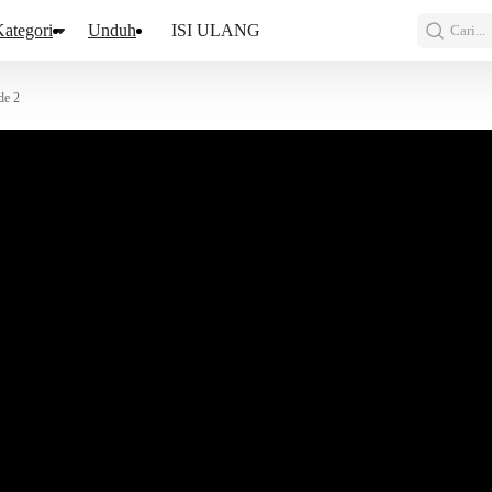
ategori
Unduh
ISI ULANG
Cari...
de 2