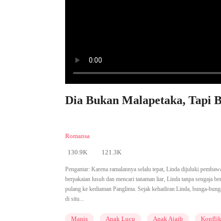
Dia Bukan Malapetaka, Tapi B
Romansa
130.9K
121.3K
Pengantar:
Karena ramalannya selalu tepat, Linda dijuluki pembaw
berpakaian lusuh dan mencari tanaman liar, Linda tanpa sengaja b
pulang ke kediaman Panglima. Sejak kehadiran Linda, bunga-bunga
di situ...
Manis
Anak Lucu
Anak Ajaib
Konflik