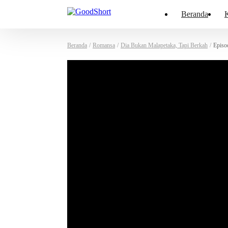
Beranda
K
Beranda
/
Romansa
/
Dia Bukan Malapetaka, Tapi Berkah
/
Episo