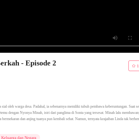
erkah - Episode 2
1
a sial oleh warga desa. Padahal, ia sebenarnya memiliki tubuh pembawa keberuntungan. Saat s
ertemu dengan Nyonya Minah, istri dari panglima di Sonta yang tersesat. Minah lalu membawa
 bermekaran dan anjing tuanya pun kembali sehat. Namun, ternyata keajaiban Linda tak berhen
 Keluarga dan Negara