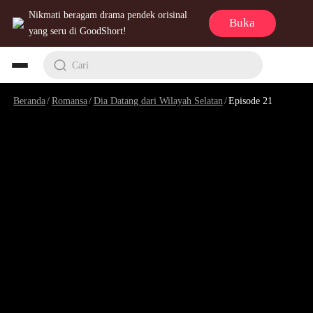
Nikmati beragam drama pendek orisinal
Buka
yang seru di GoodShort!
Cari
Beranda
/
Romansa
/
Dia Datang dari Wilayah Selatan
/
Episode 21