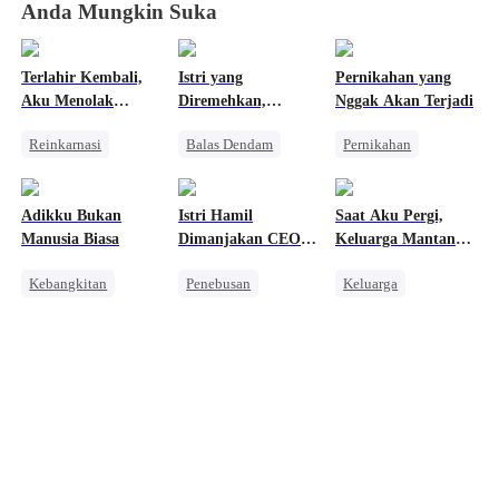
Anda Mungkin Suka
Terlahir Kembali,
Istri yang
Pernikahan yang
Aku Menolak
Diremehkan,
Nggak Akan Terjadi
Menjadi Istri Mayor
Pewaris
Reinkarnasi
Balas Dendam
Pernikahan
Konglomerat
Wanita Kuat
Wanita Kuat
Penuh Intrik
Penyesalan
Identitas Tersembunyi
Mafia
Adikku Bukan
Istri Hamil
Saat Aku Pergi,
Mengejar Istri
CEO Wanita
Cinta Segitiga
Manusia Biasa
Dimanjakan CEO
Keluarga Mantan
Kebangkitan
Menghukum Mantan Jahat
Penyesalan
Dingin
Istriku Mulai Panik
Kebangkitan
Penebusan
Keluarga
Anime
Cinderella
Pembalasan
Pembalasan
Cinta Satu Malam
CEO
Reinkarnasi
Orang Biasa