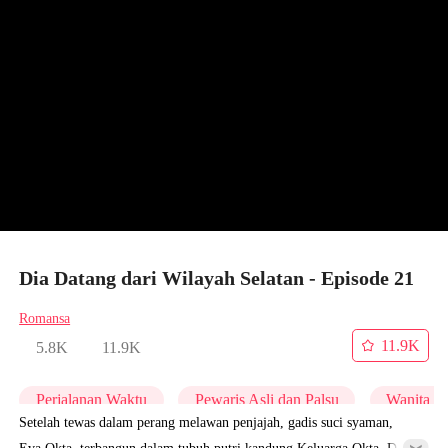
Dia Datang dari Wilayah Selatan - Episode 21
Romansa
11.9K
5.8K
11.9K
Perjalanan Waktu
Pewaris Asli dan Palsu
Wanita K
Setelah tewas dalam perang melawan penjajah, gadis suci syaman,
Eva Okta, terbangun dalam tubuh putri kandung Keluarga Okta. Dia