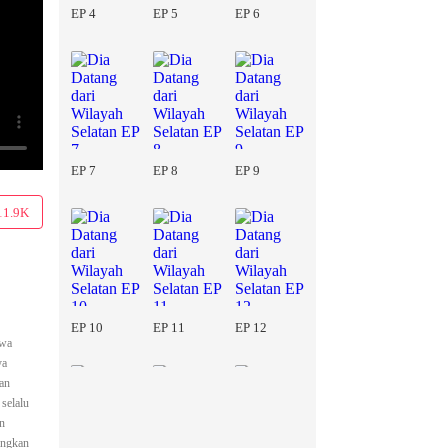
EP 4
EP 5
EP 6
EP 7
EP 8
EP 9
11.9K
EP 10
EP 11
EP 12
hwa
ya
an
selalu
an
angkan