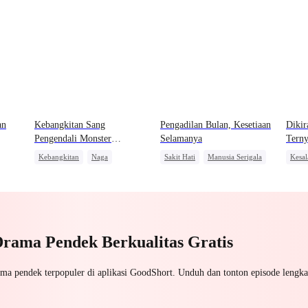
an
Kebangkitan Sang
Pengadilan Bulan, Kesetiaan
Dikir
Pengendali Monster
Selamanya
Tern
Mahadewa
Kebangkitan
Naga
Sakit Hati
Manusia Serigala
Kesal
Pembalasan
Anime
Salah Paham
Penyesalan
CEO 
Miliu
Drama Pendek Berkualitas Gratis
ama pendek terpopuler di aplikasi GoodShort. Unduh dan tonton episode lengka