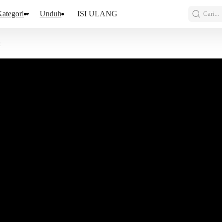
ategori
Unduh
ISI ULANG
Cari...
2