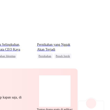
EP 22
EP 23
EP 24
a Selingkuhan,
Pernikahan yang Nggak
yata CEO Kaya
Akan Terjadi
EP 25
EP 26
EP 27
ahan Identitas
Pernikahan
Penuh Intrik
Wanita
Keluarga
Mafia
Cinta Segitiga
ner
CEO
Penyesalan
EP 28
EP 29
EP 30
p kapan saja, di
Tonton drama gratis di aplikasi