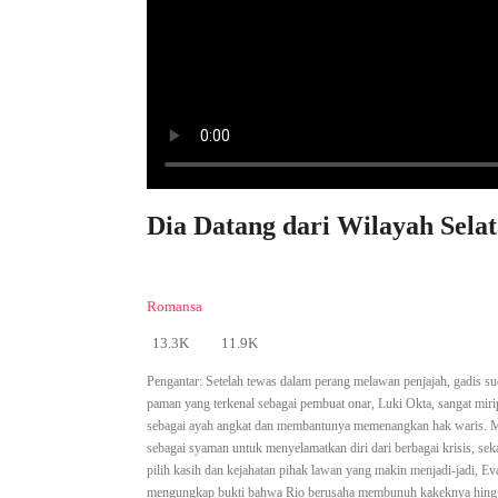
Dia Datang dari Wilayah Selat
Romansa
13.3K
11.9K
Pengantar:
Setelah tewas dalam perang melawan penjajah, gadis s
paman yang terkenal sebagai pembuat onar, Luki Okta, sangat mi
sebagai ayah angkat dan membantunya memenangkan hak waris. 
sebagai syaman untuk menyelamatkan diri dari berbagai krisis, se
pilih kasih dan kejahatan pihak lawan yang makin menjadi-jadi, 
mengungkap bukti bahwa Rio berusaha membunuh kakeknya hingg