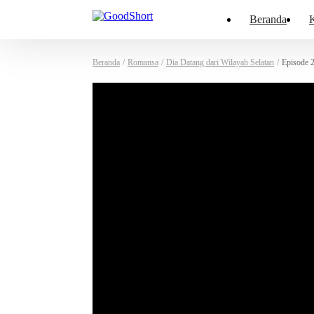
Beranda
K
Beranda
/
Romansa
/
Dia Datang dari Wilayah Selatan
/
Episode 