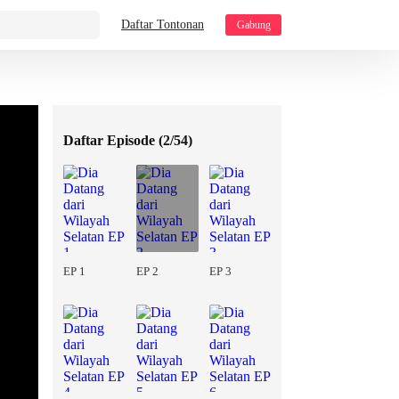
Daftar Tontonan
Gabung
Daftar Episode (
2/54
)
EP 1
EP 2
EP 3