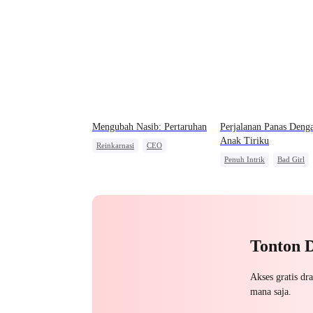
Mengubah Nasib: Pertaruhan
Perjalanan Panas Deng
Anak Tiriku
Reinkarnasi
CEO
Penuh Intrik
Bad Girl
Berubah Kurus
Pengkhianatan
Menghukum Mantan Jahat
Perselingkuhan
Saling Kejar
Tonton 
Akses gratis dr
mana saja.