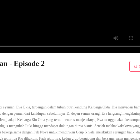
an - Episode 2
uci syaman, Eva Okta, terbangun dalam tubuh putri kandung Keluarga Okta. Dia menyadari ba
rip dengan paman dari kehidupan sebelumnya. Di depan semua orang, Eva langsung mengakuin
Menghadapi Keluarga Rio Okta yang terus-menerus menjebaknya, Eva menggunakan kemampu
kaligus mengubah Luki hingga mendapat dukungan dunia bisnis. Setelah melihat kakeknya yang 
Eva bekerja sama dengan Pak Nova untuk mendirikan Grup Nivala, melakukan serangan balik, d
a akhirnya Rio dihukum. Pada akhirnya, kedua grup bergabung dan bersama-sama mengemb