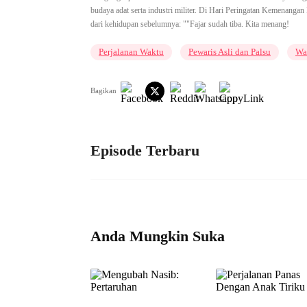
budaya adat serta industri militer. Di Hari Peringatan Kemenang
dari kehidupan sebelumnya: ""Fajar sudah tiba. Kita menang!
Perjalanan Waktu
Pewaris Asli dan Palsu
Wa
Bagikan
Episode Terbaru
Anda Mungkin Suka