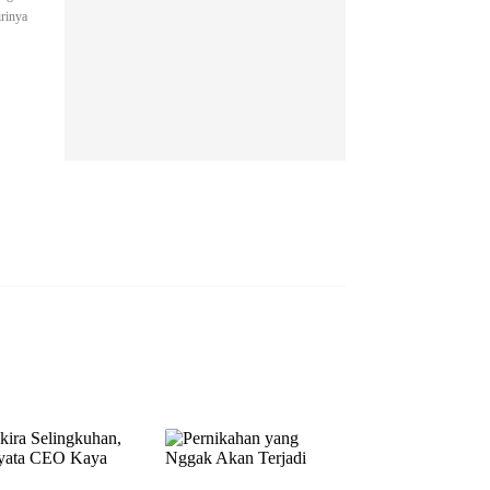
irinya
EP 13
EP 14
EP 15
EP 16
EP 17
EP 18
EP 19
EP 20
EP 21