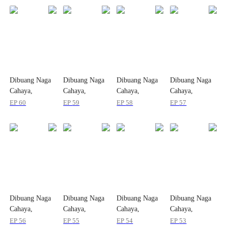
Dibuang Naga
Dibuang Naga
Dibuang Naga
Dibuang Naga
Cahaya,
Cahaya,
Cahaya,
Cahaya,
Bangkit dengan
Bangkit dengan
Bangkit dengan
Bangkit dengan
EP
60
EP
59
EP
58
EP
57
Bencana
Bencana
Bencana
Bencana
Dibuang Naga
Dibuang Naga
Dibuang Naga
Dibuang Naga
Cahaya,
Cahaya,
Cahaya,
Cahaya,
Bangkit dengan
Bangkit dengan
Bangkit dengan
Bangkit dengan
EP
56
EP
55
EP
54
EP
53