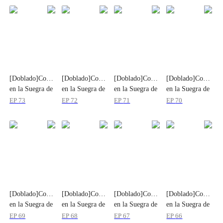
[Doblado]Convertirme
[Doblado]Convertirme
[Doblado]Convertirme
[Doblado]Converti
en la Suegra de
en la Suegra de
en la Suegra de
en la Suegra de
Mi Ex
Mi Ex
Mi Ex
Mi Ex
EP
73
EP
72
EP
71
EP
70
[Doblado]Convertirme
[Doblado]Convertirme
[Doblado]Convertirme
[Doblado]Converti
en la Suegra de
en la Suegra de
en la Suegra de
en la Suegra de
Mi Ex
Mi Ex
Mi Ex
Mi Ex
EP
69
EP
68
EP
67
EP
66