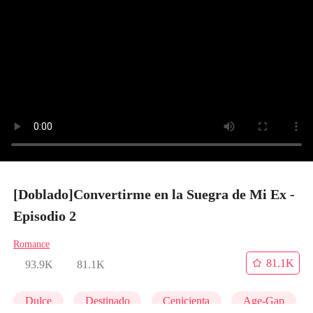
[Doblado]Convertirme en la Suegra de Mi Ex -
Episodio 2
Romance
81.1K
93.9K
81.1K
Dulce
Destinado
Cenicienta
Age-Gap