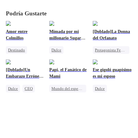
Podría Gustarte
Amor entre
Mimada por mi
[Doblado]La Donna
Colmillos
millonario Sugar
del Orfanato
Daddy
Destinado
Dulce
Protagonista Femenina Fuerte
Hombre-Lobo
Amor Prohibido
Identificación Errónea
Bebés Lindos
CEO
Familia
[Doblado]Un
Papi, el Fanático de
Ese gigoló guapísimo
Aventura De Una Noche
Matrimonio Por Contrato
Heredera
Embarazo Erróneo:
Mami
es mi esposo
Pequeños Cupidos
El Presidente que
Dulce
CEO
Mundo del espectáculo
Dulce
Llega a mi Vida
Persiguiendo el amor
Reunión
Dulce
Identidad Oculta
Bebés Lindos
CEO
Heredera
Pequeños Cupidos
Amnesia
Amor secreto realizado