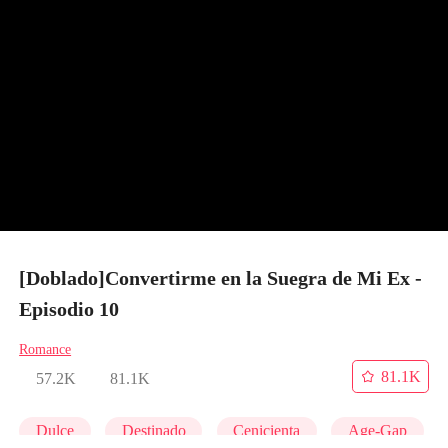
[Doblado]Convertirme en la Suegra de Mi Ex -
Episodio 10
Romance
81.1K
57.2K
81.1K
Dulce
Destinado
Cenicienta
Age-Gap