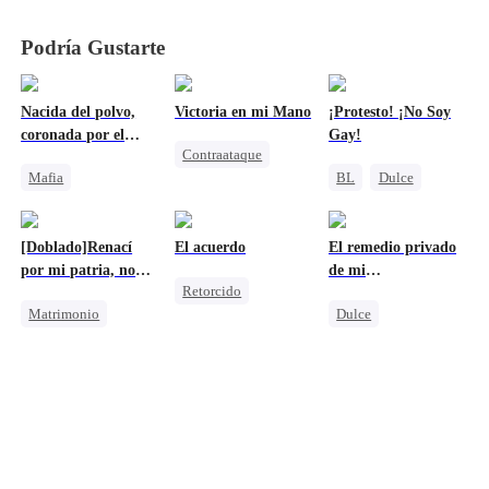
Podría Gustarte
Nacida del polvo,
Victoria en mi Mano
¡Protesto! ¡No Soy
coronada por el
Gay!
Contraataque
poder
Mafia
BL
Dulce
Reencarnación
Venganza
CEO
Venganza
Protagonista Femenina Fuerte
Amor secreto realizado
Heredera
[Doblado]Renací
El acuerdo
El remedio privado
Contraataque
Amor mutuo
por mi patria, no
de mi
Retorcido
por él
multimillonario
Matrimonio
Dulce
Mafia
Reencarnación
Persiguiendo el amor
Matrimonio Por Contrato
Amor doloroso
CEO
Protagonista Femenina Fuerte
Aventura De Una Noche
Persiguiendo el amor