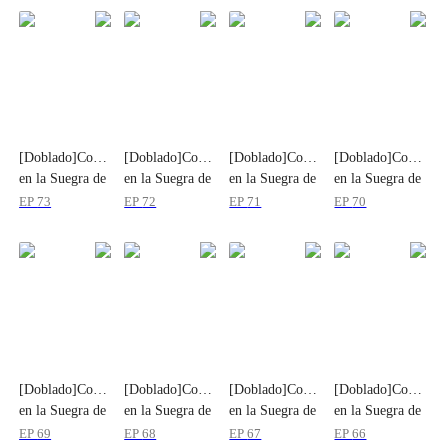
[Doblado]Convertirme
[Doblado]Convertirme
[Doblado]Convertirme
[Doblado]Converti
en la Suegra de
en la Suegra de
en la Suegra de
en la Suegra de
Mi Ex
Mi Ex
Mi Ex
Mi Ex
EP
73
EP
72
EP
71
EP
70
[Doblado]Convertirme
[Doblado]Convertirme
[Doblado]Convertirme
[Doblado]Converti
en la Suegra de
en la Suegra de
en la Suegra de
en la Suegra de
Mi Ex
Mi Ex
Mi Ex
Mi Ex
EP
69
EP
68
EP
67
EP
66