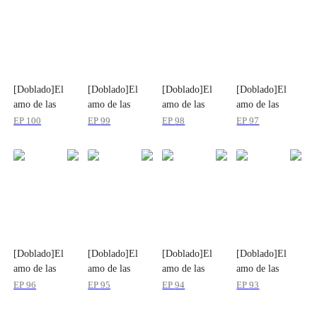
[Doblado]El
[Doblado]El
[Doblado]El
[Doblado]El
amo de las
amo de las
amo de las
amo de las
reglas
reglas
reglas
reglas
EP
100
EP
99
EP
98
EP
97
[Doblado]El
[Doblado]El
[Doblado]El
[Doblado]El
amo de las
amo de las
amo de las
amo de las
reglas
reglas
reglas
reglas
EP
96
EP
95
EP
94
EP
93