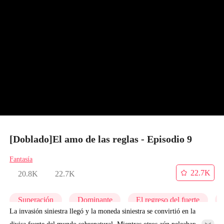
[Doblado]El amo de las reglas - Episodio 9
Fantasía
22.7K
20.8K
22.7K
Superación
Dominante
El regreso del fuerte
La invasión siniestra llegó y la moneda siniestra se convirtió en la
divisa fuerte del mundo sobrenatural. Mientras otros aún peleaban por