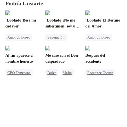
Podría Gustarte
[Doblado]Besa mi
[Doblado]¡No me
[Doblado]El Destino
cadáver
subestimen, soy un
del Amor
dragón!
Amor doloroso
Superación
Amor doloroso
Lamento
Luna
Dragón
Sustituto
Traición
Contraataque
Familia
Mafia
Al fin aparece el
Me casé con el Don
Después del
Triángulo Amoroso
Anime
Hacerse el tonto
hombre honesto
despiadado
accidente
Matrimonio Sustituto
CEO Femenina
Dulce
Mafia
Romance Oscuro
Unión de Fuertes
Contraataque
Venganza
Superación
Castigar al malvado ex
Mafia
Unión de Fuertes
Amor-Odio
Persiguiendo el amor