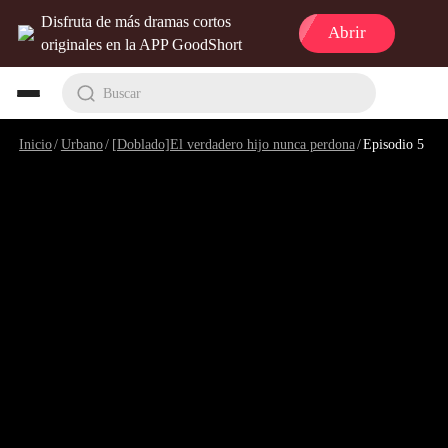
Disfruta de más dramas cortos
Abrir
originales en la APP GoodShort
Buscar
Inicio
/
Urbano
/
[Doblado]El verdadero hijo nunca perdona
/
Episodio 5