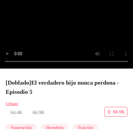
[Doblado]El verdadero hijo nunca perdona -
Episodio 5
Urbano
66.9K
64.4K
66.9K
Superación
Heredero
Traición