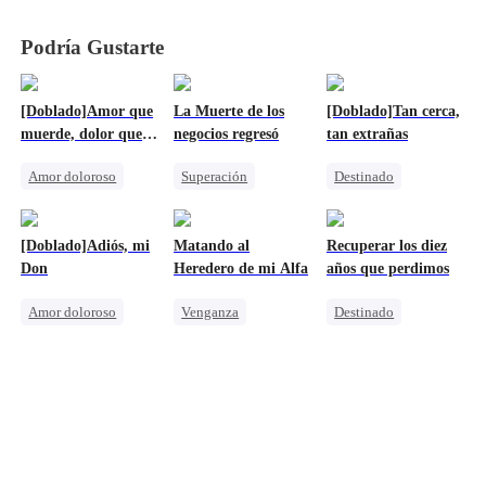
Podría Gustarte
[Doblado]Amor que
La Muerte de los
[Doblado]Tan cerca,
muerde, dolor que
negocios regresó
tan extrañas
duele 2
Amor doloroso
Superación
Destinado
Romance Oscuro
Don nadie
Aristócrata
Alfa
Heredera
Contraataque
Contraataque
[Doblado]Adiós, mi
Matando al
Recuperar los diez
Amor-Odio
Traición
Don
Heredero de mi Alfa
años que perdimos
Lamento
Amor doloroso
Venganza
Destinado
Mafia
Hombre-Lobo
Bebés Lindos
Millonario
Protagonista Femenina Fuerte
Amnesia
Traición
Castigar al malvado ex
Divorcio