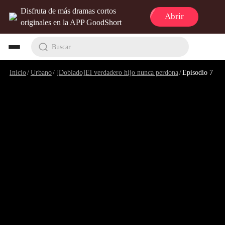
Disfruta de más dramas cortos
Abrir
originales en la APP GoodShort
Buscar
Inicio
/
Urbano
/
[Doblado]El verdadero hijo nunca perdona
/
Episodio 7