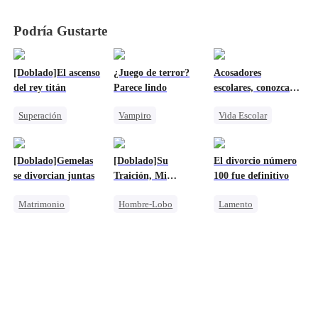
Podría Gustarte
[Doblado]El ascenso
¿Juego de terror?
Acosadores
del rey titán
Parece lindo
escolares, conozcan a
mis 109 hermanas
Superación
Vampiro
Vida Escolar
mayores
Venganza
Superación
Mafia
Familia
Don nadie
Dulce
[Doblado]Gemelas
[Doblado]Su
El divorcio número
Contraataque
Amor Prohibido
se divorcian juntas
Traición, Mi
100 fue definitivo
Amor mutuo
Venganza
Matrimonio
Hombre-Lobo
Lamento
Amor doloroso
Reencarnación
Persiguiendo el amor
Mafia
Venganza
Matrimonio
Persiguiendo el amor
Castigar al malvado ex
Divorcio
CEO
Lamento
Lamento
Amor doloroso