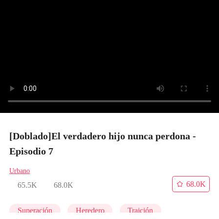
[Doblado]El verdadero hijo nunca perdona -
Episodio 7
Urbano
68.0K
65.5K
68.0K
Superación
Heredero
Traición