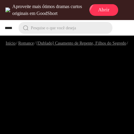
Aproveite mais ótimos dramas curtos
Abrir
originais em GoodShort
Pesquise o que você deseja
Início
/
Romance
/
[Dublado] Casamento de Repente, Filhos do Segredo
/
Ep