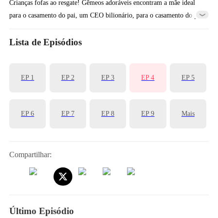
Crianças fofas ao resgate! Gêmeos adoráveis encontram a mãe ideal
para o casamento do pai, um CEO bilionário, para o casamento do pai
por impulso, apenas para descobrir que ela é, na verdade a mãe
biológica desaparecida!
Lista de Episódios
EP 1
EP 2
EP 3
EP 4
EP 5
EP 6
EP 7
EP 8
EP 9
Mais
Compartilhar:
Último Episódio