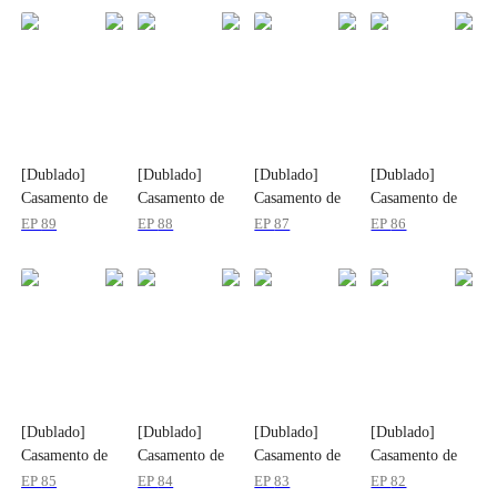
[Dublado]
[Dublado]
[Dublado]
[Dublado]
Casamento de
Casamento de
Casamento de
Casamento de
Repente, Filhos
Repente, Filhos
Repente, Filhos
Repente, Filhos
EP
89
EP
88
EP
87
EP
86
do Segredo
do Segredo
do Segredo
do Segredo
[Dublado]
[Dublado]
[Dublado]
[Dublado]
Casamento de
Casamento de
Casamento de
Casamento de
Repente, Filhos
Repente, Filhos
Repente, Filhos
Repente, Filhos
EP
85
EP
84
EP
83
EP
82