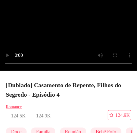
[Dublado] Casamento de Repente, Filhos do
Segredo - Episódio 4
Romance
124.9K
124.5K
124.9K
Doce
Família
Reunião
Bebê Fofo
C