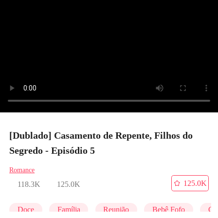
[Dublado] Casamento de Repente, Filhos do
Segredo - Episódio 5
Romance
125.0K
118.3K
125.0K
Doce
Família
Reunião
Bebê Fofo
C