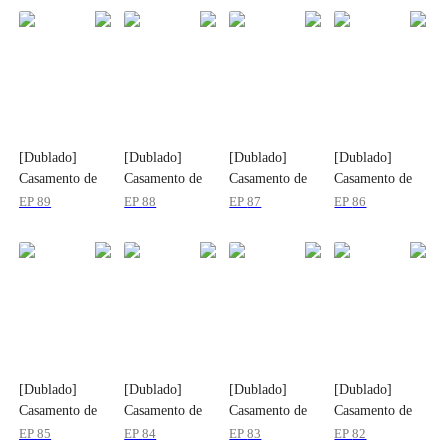
[Dublado]
[Dublado]
[Dublado]
[Dublado]
Casamento de
Casamento de
Casamento de
Casamento de
Repente, Filhos
Repente, Filhos
Repente, Filhos
Repente, Filhos
EP
89
EP
88
EP
87
EP
86
do Segredo
do Segredo
do Segredo
do Segredo
[Dublado]
[Dublado]
[Dublado]
[Dublado]
Casamento de
Casamento de
Casamento de
Casamento de
Repente, Filhos
Repente, Filhos
Repente, Filhos
Repente, Filhos
EP
85
EP
84
EP
83
EP
82