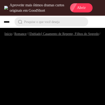
Aproveite mais ótimos dramas curtos
Abrir
originais em GoodShort
Pesquise o que você deseja
Início
/
Romance
/
[Dublado] Casamento de Repente, Filhos do Segredo
/
Ep