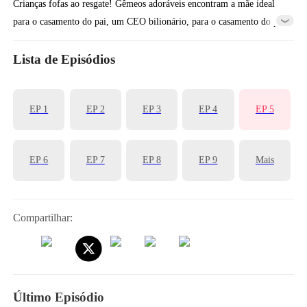
Crianças fofas ao resgate! Gêmeos adoráveis encontram a mãe ideal
para o casamento do pai, um CEO bilionário, para o casamento do pai
por impulso, apenas para descobrir que ela é, na verdade a mãe
biológica desaparecida!
Lista de Episódios
EP 1
EP 2
EP 3
EP 4
EP 5
EP 6
EP 7
EP 8
EP 9
Mais
Compartilhar:
Último Episódio