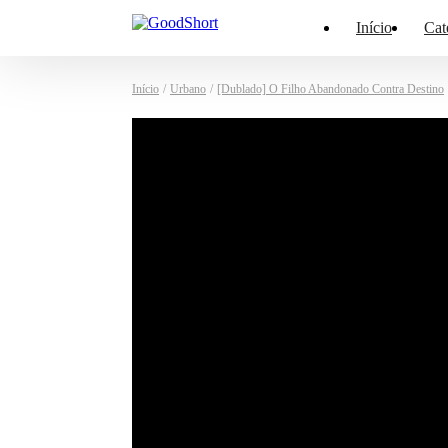
Início
Cat
Início
/
Urbano
/
[Dublado] O Filho Abandonado Contra Destino