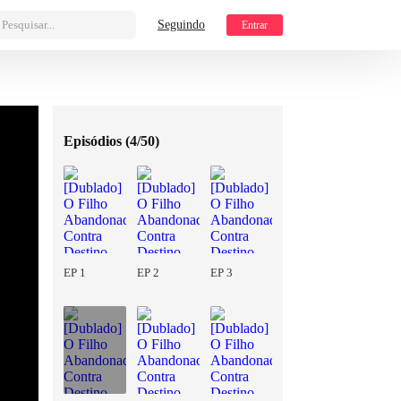
Pesquisar...
Seguindo
Entrar
Episódios (
4/50
)
EP 1
EP 2
EP 3