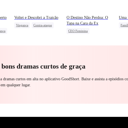
erto
Voltei e Descobri a Traição
O Destino Não Perdoa: O
Uma V
Tapa na Cara da Ex
Vingança
Contra-ataque
Famíl
ança
CEO Feminina
Dominante
Lame
União de Fortes
Superação
a bons dramas curtos de graça
 a dramas curtos em alta no aplicativo GoodShort. Baixe e assista a episódios c
 em qualquer lugar.