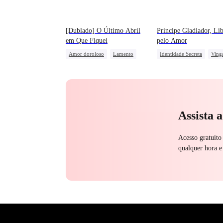
[Dublado] O Último Abril
Príncipe Gladiador, Lib
em Que Fiquei
pelo Amor
Amor doroloso
Lamento
Identidade Secreta
Ving
Perseguindo o Amor
Destino
Herdeira
Traição
Deus da Guerra
Protagonista Feminina Forte
Casamento por Contrato
União de Fortes
Assista 
Acesso gratuito
qualquer hora e