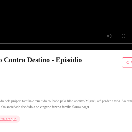
 Contra Destino - Episódio
ado pela própria família e tem tudo roubado pelo filho adotivo Miguel, até perder a vida. Ao ren
lta sociedade decidido a se vingar e fazer a família Souza pagar.
tra-ataque