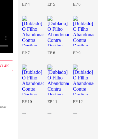
EP 4
EP 5
EP 6
EP 7
EP 8
EP 9
33.4K
EP 10
EP 11
EP 12
ascer