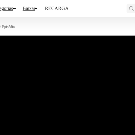
egorias
Baixar
RECARGA
/
Episódio