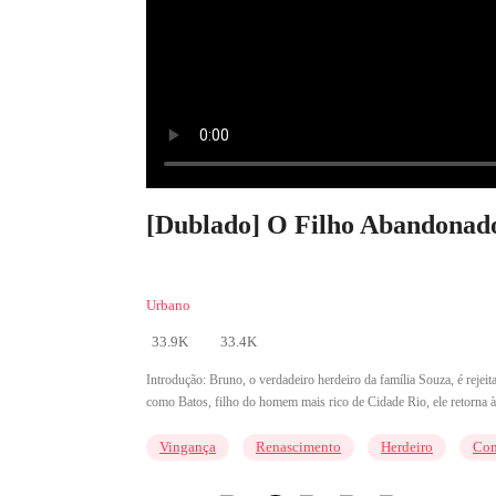
[Dublado] O Filho Abandonado
Urbano
33.9K
33.4K
Introdução:
Bruno, o verdadeiro herdeiro da família Souza, é rejeit
como Batos, filho do homem mais rico de Cidade Rio, ele retorna à a
Vingança
Renascimento
Herdeiro
Con