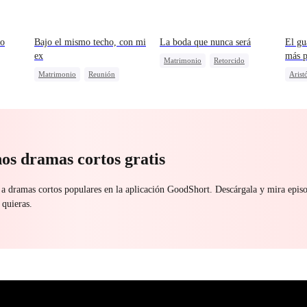
mo
Bajo el mismo techo, con mi
La boda que nunca será
El gu
ex
más 
Matrimonio
Retorcido
Matrimonio
Reunión
Arist
Mafia
Triángulo Amoroso
rte
Protagonista Femenina Fuerte
Fanta
Lamento
Divorcio
Malententido
Persiguiendo el amor
os dramas cortos gratis
 a dramas cortos populares en la aplicación GoodShort. Descárgala y mira epi
 quieras.