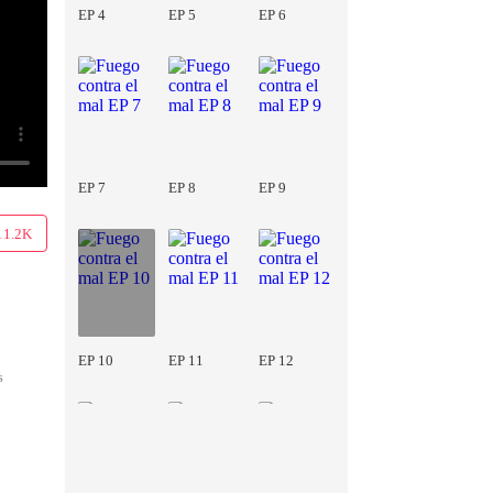
EP 4
EP 5
EP 6
EP 7
EP 8
EP 9
11.2K
EP 10
EP 11
EP 12
s