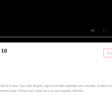
 10
dó en la ruina. Cinco años después, regresó tras haber aprendido artes marciales, erradicó a lo
volvió la paz a Puerto Azul y honró así a sus seres queridos fallecidos.