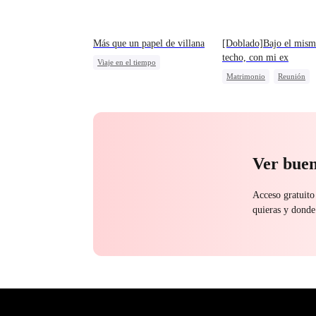
Más que un papel de villana
[Doblado]Bajo el mis
techo, con mi ex
Viaje en el tiempo
Matrimonio
Reunión
Protagonista Femenina Fuerte
Protagonista Femenina Fue
Traición
Divorcio
Malententido
Persiguiendo el amor
Ver buen
Acceso gratuito
quieras y donde