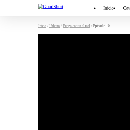
Inicio
Cat
Inicio
/
Urbano
/
Fuego contra el mal
/
Episodio 10