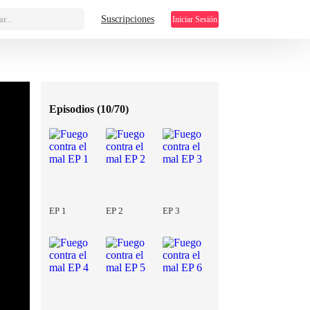
r...
Suscripciones
Iniciar Sesión
Episodios (
10/70
)
EP 1
EP 2
EP 3