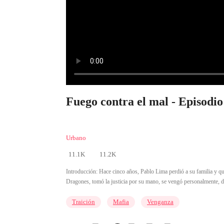
Fuego contra el mal - Episodio
Urbano
11.1K
11.2K
Introducción:
Hace cinco años, Pablo Lima perdió a su familia y que
Dragones, tomó la justicia por su mano, se vengó personalmente, de
Traición
Mafia
Venganza