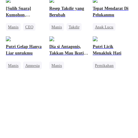
[Sulih Suara]
Resep Takdir yang
Tepat Mendarat Di
Kumohon,
Berubah
Pelukanmu
Kembalilah Padaku
Manis
CEO
Manis
Takdir
Anak Lucu
CLBK
CEO
CLBK
Salah Paham
Dewa Masak
Wanita Kuat
Putri Gelap Hanya
Dia si Antagonis,
Putri Licik
Cinta Diam-diam Jadi Kenyataan
CEO
Liar untukmu
Takkan Mau Ikuti
Menakluk Hati
Salah Paham
Plot
Manis
Amnesia
Manis
Pernikahan
Mengejar Istri
Perjalanan Waktu
Identitas Tersembunyi
CEO
CEO
Pewaris Wanita
Pewaris Wanita
Mengejar Istri
Kesalahan Identitas
Anime
Salah Paham