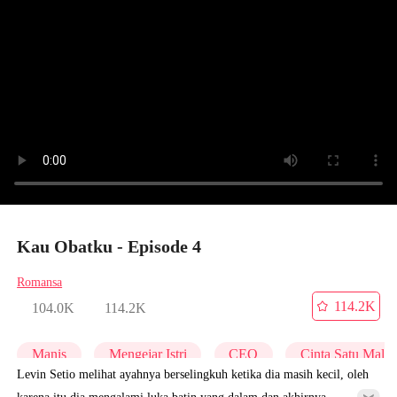
Kau Obatku - Episode 4
Romansa
114.2K
104.0K
114.2K
Manis
Mengejar Istri
CEO
Cinta Satu Mala
Levin Setio melihat ayahnya berselingkuh ketika dia masih kecil, oleh
karena itu dia mengalami luka batin yang dalam dan akhirnya