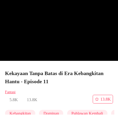
Kekayaan Tanpa Batas di Era Kebangkitan
Hantu - Episode 11
Fantasi
13.8K
5.8K
13.8K
Kebangkitan
Dominan
Pahlawan Kembali
A