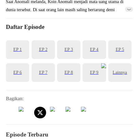
Saat Anomali melanda, Koin Anomali menjadi mata uang utama di
dunia tersebut. Di saat orang lain masih saling bertarung demi
mendapatkan beberapa koin saja, Zeno telah membeli Lokasi Anomali
yang tak terhitung jumlahnya berkat triliunan Koin Anomali
Daftar Episode
miliknya. Ia pun menjadi pembuat aturan di dunia Anomali dan
melangkah menuju puncak kehidupan...
EP 1
EP 2
EP 3
EP 4
EP 5
EP 6
EP 7
EP 8
EP 9
Lainnya
Bagikan:
Episode Terbaru