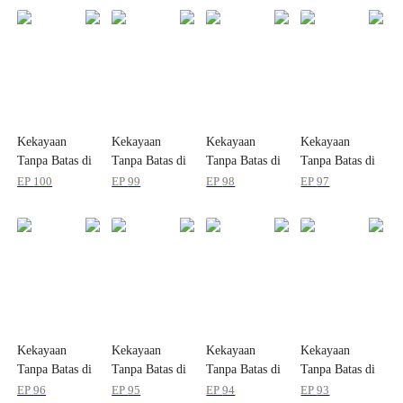
Kekayaan
Kekayaan
Kekayaan
Kekayaan
Tanpa Batas di
Tanpa Batas di
Tanpa Batas di
Tanpa Batas di
Era
Era
Era
Era
EP
100
EP
99
EP
98
EP
97
Kebangkitan
Kebangkitan
Kebangkitan
Kebangkitan
Hantu
Hantu
Hantu
Hantu
Kekayaan
Kekayaan
Kekayaan
Kekayaan
Tanpa Batas di
Tanpa Batas di
Tanpa Batas di
Tanpa Batas di
Era
Era
Era
Era
EP
96
EP
95
EP
94
EP
93