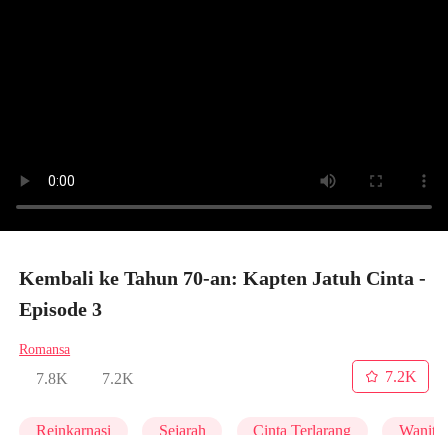
Kembali ke Tahun 70-an: Kapten Jatuh Cinta -
Episode 3
Romansa
7.2K
7.8K
7.2K
Reinkarnasi
Sejarah
Cinta Terlarang
Wanita