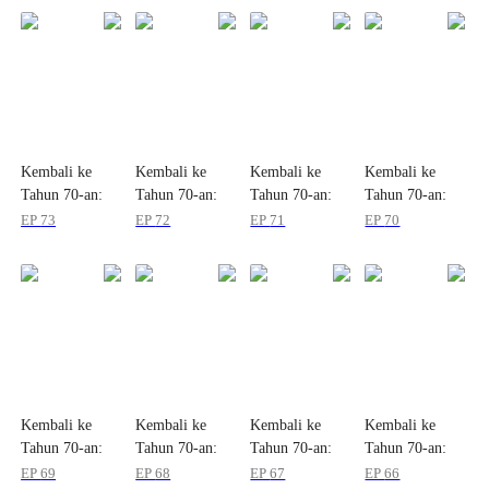
Kembali ke
Kembali ke
Kembali ke
Kembali ke
Tahun 70-an:
Tahun 70-an:
Tahun 70-an:
Tahun 70-an:
Kapten Jatuh
Kapten Jatuh
Kapten Jatuh
Kapten Jatuh
EP
73
EP
72
EP
71
EP
70
Cinta
Cinta
Cinta
Cinta
Kembali ke
Kembali ke
Kembali ke
Kembali ke
Tahun 70-an:
Tahun 70-an:
Tahun 70-an:
Tahun 70-an:
Kapten Jatuh
Kapten Jatuh
Kapten Jatuh
Kapten Jatuh
EP
69
EP
68
EP
67
EP
66