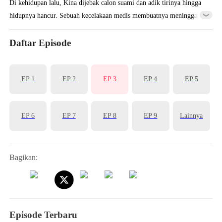
Di kehidupan lalu, Kina dijebak calon suami dan adik tirinya hingga
hidupnya hancur. Sebuah kecelakaan medis membuatnya meninggal.
Begitu bangun, dia kembali ke masa sebelum bertemu Tian. Kali ini,
dia memilih nikah dengan Tian yang 14 tahun lebih tua darinya, lalu
Daftar Episode
mengusir calon suami kehidupan lalu dari Keluarga Lio!
EP 1
EP 2
EP 3
EP 4
EP 5
EP 6
EP 7
EP 8
EP 9
Lainnya
Bagikan:
Episode Terbaru