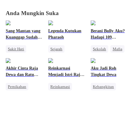
Cinta
Cinta
Cinta
Cinta
Anda Mungkin Suka
Sang Mantan yang
Legenda Kutukan
Berani Bully Aku?
Kuanggap Sudah
Pharaoh
Hadapi 109
Tiada
Kakakku!
Sakit Hati
Sejarah
Sekolah
Mafia
CLBK
Takdir
Pewaris Wanita
Keluarga
Anak Lucu
Penyesalan
Akhir Cinta Raja
Reinkarnasi
Aku Jadi Roh
Salah Paham
Benci
Dewa dan Ratu
Menjadi Istri Raja
Tingkat Dewa
Saling Kejar
Fana
Naga
Pernikahan
Reinkarnasi
Kebangkitan
Penuh Intrik
Naga
Anime
Bangsawan
Kebangkitan
Dewa Perang
Penyesalan
Pembalasan
Pembalasan
Penyesalan