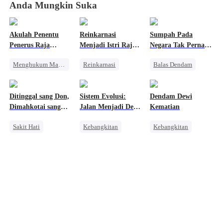
Anda Mungkin Suka
Akulah Penentu
Reinkarnasi
Sumpah Pada
Penerus Raja
Menjadi Istri Raja
Negara Tak Pernah
Neraka
Naga
Pudar
Menghukum Mantan Jahat
Reinkarnasi
Balas Dendam
Pasangan Kuat
Naga
Keluarga
Identitas Tersembunyi
Kebangkitan
Dominan
Ditinggal sang Don,
Sistem Evolusi:
Dendam Dewi
Pewaris Wanita
Pembalasan
Konflik Keluarga dan Negara
Dimahkotai sang
Jalan Menjadi Dewa
Kematian
Manis
Penyesalan
Pembalasan
Mafia
Musim 2
Sakit Hati
Kebangkitan
Kebangkitan
Mafia
Anime
Pasangan Kuat
Penyesalan
Konflik Keluarga dan Negara
Dewa Perang Wanita
Mengejar Istri
Dewa Perang