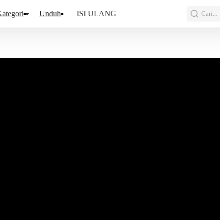
ategori
Unduh
ISI ULANG
Cari...