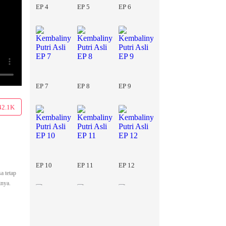
EP 4
EP 5
EP 6
EP 7
EP 8
EP 9
42.1K
EP 10
EP 11
EP 12
a tetap
inya.