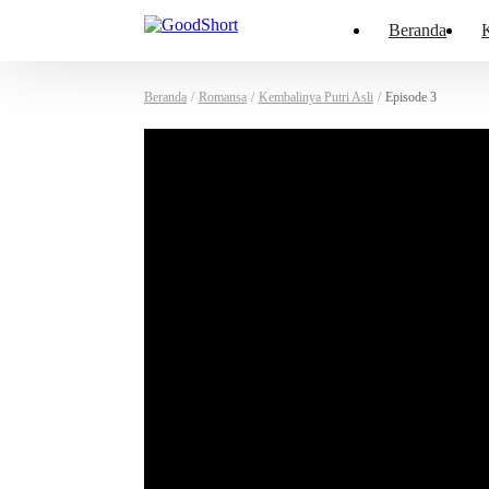
Beranda
K
Beranda
/
Romansa
/
Kembalinya Putri Asli
/
Episode 3