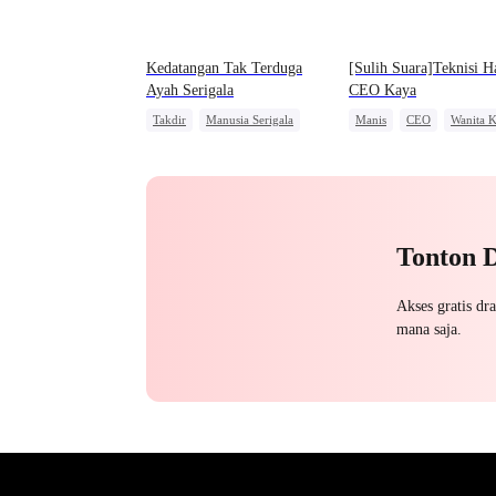
Kedatangan Tak Terduga
[Sulih Suara]Teknisi H
Ayah Serigala
CEO Kaya
Takdir
Manusia Serigala
Manis
CEO
Wanita K
Anak Lucu
Nikah Kilat
Cinta Satu Malam
Cinta Setelah Menikah
Dibantu Bayi Lucu
Tonton 
Akses gratis dr
mana saja.