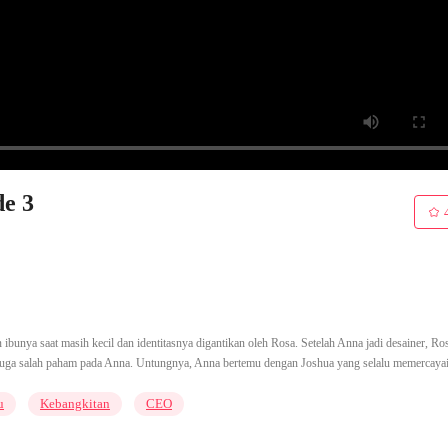
de 3
ibunya saat masih kecil dan identitasnya digantikan oleh Rosa. Setelah Anna jadi desainer, Ros
juga salah paham pada Anna. Untungnya, Anna bertemu dengan Joshua yang selalu memercaya
u
Kebangkitan
CEO