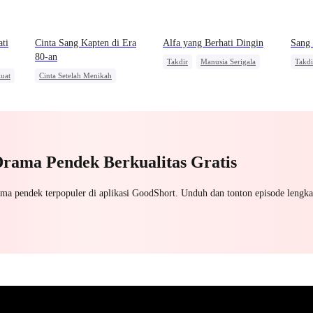
ati
Cinta Sang Kapten di Era
Alfa yang Berhati Dingin
Sang
80-an
Takdir
Manusia Serigala
Takdi
uat
Cinta Setelah Menikah
Saling Kejar
Pasa
Perjalanan Waktu
Tema
Pernikahan
Wanita Kuat
Drama Pendek Berkualitas Gratis
ama pendek terpopuler di aplikasi GoodShort. Unduh dan tonton episode lengka