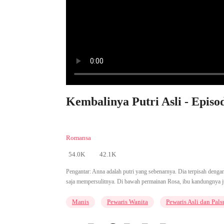
Kembalinya Putri Asli - Episo
Romansa
54.0K
42.1K
Pengantar:
Anna adalah putri yang sebenarnya. Dia terpisah dengan 
saja mempersulitnya. Di bawah permainan Rosa, ibu kandungnya 
Manis
Pewaris Wanita
Pewaris Asli dan Pals