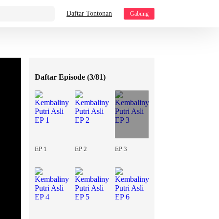
Daftar Tontonan
Gabung
Daftar Episode (
3/81
)
EP 1
EP 2
EP 3