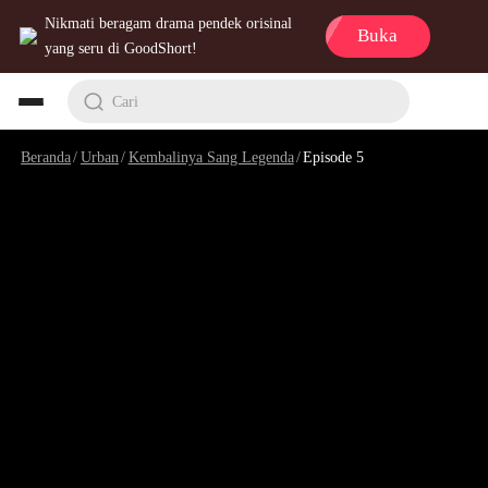
Nikmati beragam drama pendek orisinal
Buka
yang seru di GoodShort!
Cari
Beranda
/
Urban
/
Kembalinya Sang Legenda
/
Episode 5