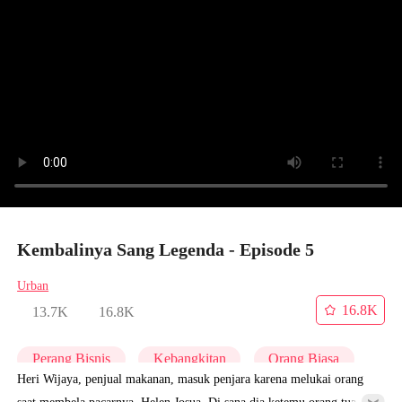
Kembalinya Sang Legenda - Episode 5
Urban
16.8K
13.7K
16.8K
Perang Bisnis
Kebangkitan
Orang Biasa
Heri Wijaya, penjual makanan, masuk penjara karena melukai orang
saat membela pacarnya, Helen Josua. Di sana dia ketemu orang tua