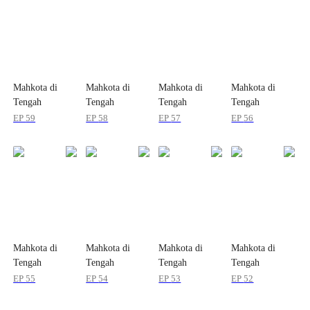
Mahkota di
Mahkota di
Mahkota di
Mahkota di
Tengah
Tengah
Tengah
Tengah
Reruntuhan
Reruntuhan
Reruntuhan
Reruntuhan
EP
59
EP
58
EP
57
EP
56
Mahkota di
Mahkota di
Mahkota di
Mahkota di
Tengah
Tengah
Tengah
Tengah
Reruntuhan
Reruntuhan
Reruntuhan
Reruntuhan
EP
55
EP
54
EP
53
EP
52