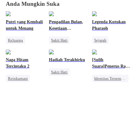
Anda Mungkin Suka
Putri yang Kembali
Pengadilan Bulan,
Legenda Kutukan
untuk Menang
Kesetiaan
Pharaoh
Selamanya
Keluarga
Sakit Hati
Sejarah
Anak Lucu
Manusia Serigala
Pewaris Wanita
Wanita Kuat
Salah Paham
Penyesalan
Naga Hitam
Hadiah Terakhirku
[Sulih
Pasangan Kuat
Penyesalan
Benci
Tercintaku 2
Suara]Penerus Raja
Sakit Hati
Kebangkitan
Hantu yang
Reinkarnasi
Identitas Tersembunyi
Diremehkan
Penyesalan
Keluarga
Konflik Keluarga dan Negara
Alpha
Pernikahan
Dewa Perang
Pewaris Asli dan Palsu
Manusia Serigala
Pembalasan