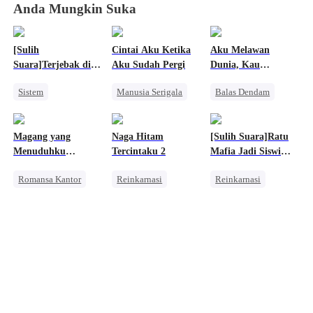
Anda Mungkin Suka
[Sulih
Cintai Aku Ketika
Aku Melawan
Suara]Terjebak di
Aku Sudah Pergi
Dunia, Kau
Game Otome:
Menjagaku
Sistem
Manusia Serigala
Balas Dendam
Pelayan Iblisku,
Jangan Kabur
Wanita Kuat
Penyesalan
Wanita Kuat
Harem
Sakit Hati
Pembalasan
Magang yang
Naga Hitam
[Sulih Suara]Ratu
Pengkhianatan
Menghukum Mantan Jahat
Menuduhku
Tercintaku 2
Mafia Jadi Siswi
Salah Paham
Mencuri
Terburuk
Romansa Kantor
Reinkarnasi
Reinkarnasi
Penyesalan
Keluarga
Pewaris Asli dan Palsu
Perang Bisnis
Pernikahan
Wanita Kuat
Menghukum Mantan Jahat
Manusia Serigala
Wanita Kuat
Pembalasan
Balas Dendam