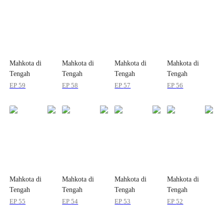
Mahkota di
Mahkota di
Mahkota di
Mahkota di
Tengah
Tengah
Tengah
Tengah
Reruntuhan
Reruntuhan
Reruntuhan
Reruntuhan
EP
59
EP
58
EP
57
EP
56
Mahkota di
Mahkota di
Mahkota di
Mahkota di
Tengah
Tengah
Tengah
Tengah
Reruntuhan
Reruntuhan
Reruntuhan
Reruntuhan
EP
55
EP
54
EP
53
EP
52