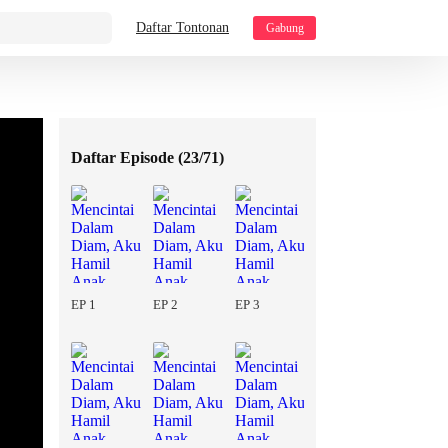
Daftar Tontonan
Gabung
Daftar Episode (
23/71
)
EP 1
EP 2
EP 3