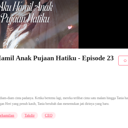
amil Anak Pujaan Hatiku - Episode 23
diam-diam cinta padanya. Ketika bertemu lagi, mereka terlibat cinta satu malam hingga Tania ha
n Heri yang penuh kasih, Tania berubah dan menemukan jati dirinya yang baru.
ehamilan
Takdir
CEO