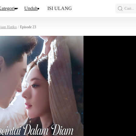
ategori
Unduh
ISI ULANG
Cari...
jaan Hatiku
/
Episode 23