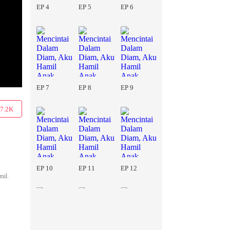
EP 4
EP 5
EP 6
EP 7
EP 8
EP 9
7.2K
EP 10
EP 11
EP 12
mil.