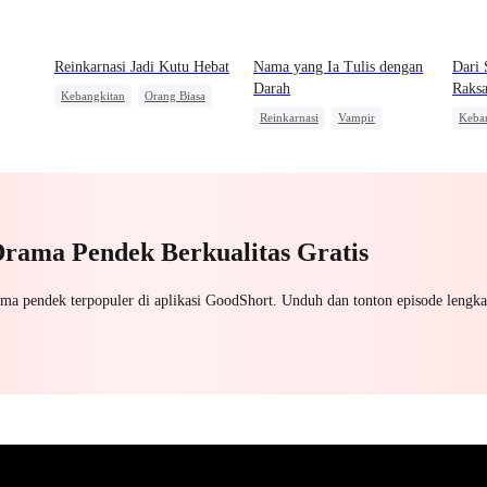
Reinkarnasi Jadi Kutu Hebat
Nama yang Ia Tulis dengan
Dari 
Darah
Raksa
Kebangkitan
Orang Biasa
Reinkarnasi
Vampir
Keba
Pembalasan
Anime
Pengkhianatan
Orang
Menghukum Mantan Jahat
Penyesalan
Drama Pendek Berkualitas Gratis
ama pendek terpopuler di aplikasi GoodShort. Unduh dan tonton episode lengka