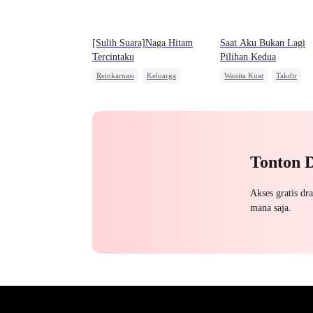
[Sulih Suara]Naga Hitam
Saat Aku Bukan Lagi
Tercintaku
Pilihan Kedua
Reinkarnasi
Keluarga
Wanita Kuat
Takdir
Pernikahan
Pengkhianatan
Manusia Serigala
Pembalasan
Tonton 
Akses gratis dr
mana saja.