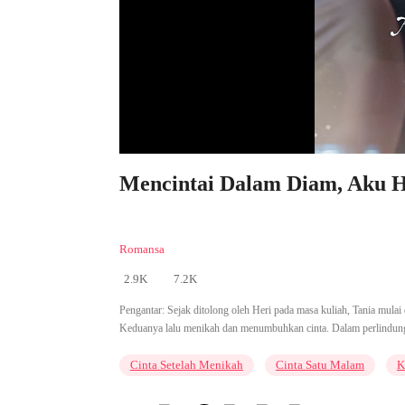
Mencintai Dalam Diam, Aku H
Romansa
2.9K
7.2K
Pengantar:
Sejak ditolong oleh Heri pada masa kuliah, Tania mulai 
Keduanya lalu menikah dan menumbuhkan cinta. Dalam perlindunga
Cinta Setelah Menikah
Cinta Satu Malam
K