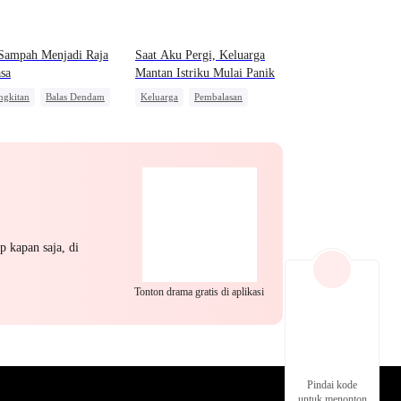
EP 22
EP 23
EP 24
Sampah Menjadi Raja
Saat Aku Pergi, Keluarga
sa
Mantan Istriku Mulai Panik
ngkitan
Balas Dendam
Keluarga
Pembalasan
 Biasa
Pembalasan
CEO
EP 25
EP 26
EP 27
p kapan saja, di
Tonton drama gratis di aplikasi
EP 28
EP 29
EP 30
Pindai kode
untuk menonton