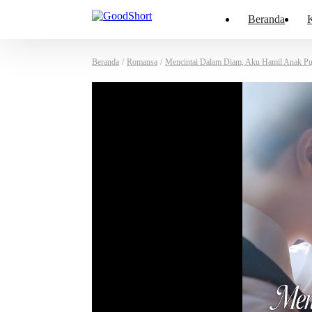
Beranda
K
Beranda
/
Romansa
/
Mencintai Dalam Diam, Aku Hamil Anak Pu