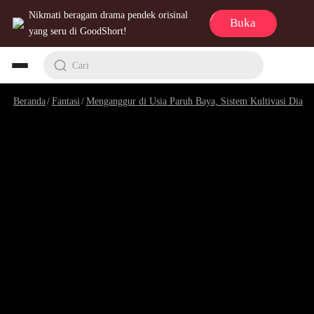
Nikmati beragam drama pendek orisinal
Buka
yang seru di GoodShort!
Cari
Beranda
/
Fantasi
/
Menganggur di Usia Paruh Baya, Sistem Kultivasi Diaktifkan