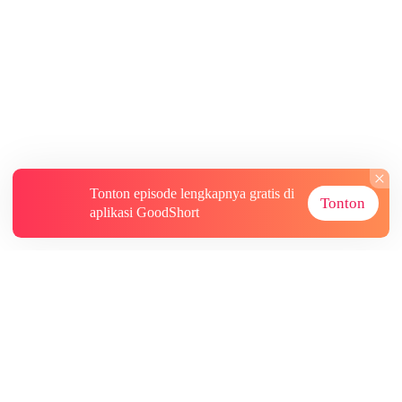
Tonton episode lengkapnya gratis di
Tonton
aplikasi GoodShort
Tentang
Informasi lainnya
Sumber Lainnya