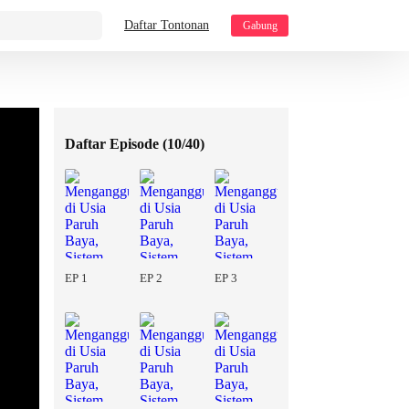
Daftar Tontonan
Gabung
Daftar Episode (
10/40
)
EP 1
EP 2
EP 3