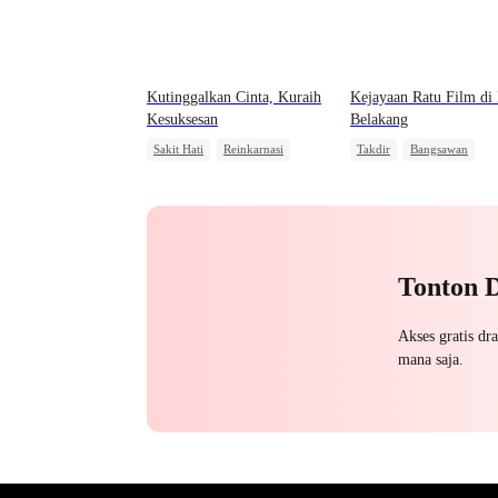
Kutinggalkan Cinta, Kuraih
Kejayaan Ratu Film di 
Kesuksesan
Belakang
Sakit Hati
Reinkarnasi
Takdir
Bangsawan
Balas Dendam
CEO
Menghukum Mantan Jahat
Cinta dan Benci
Tonton 
Akses gratis dr
mana saja.