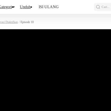
ategori
Unduh
ISI ULANG
Cari...
vasi Diaktifkan
/
Episode 10