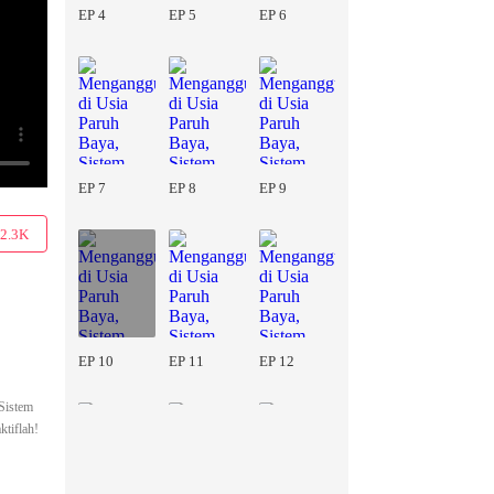
EP 4
EP 5
EP 6
EP 7
EP 8
EP 9
2.3K
EP 10
EP 11
EP 12
 Sistem
ktiflah!