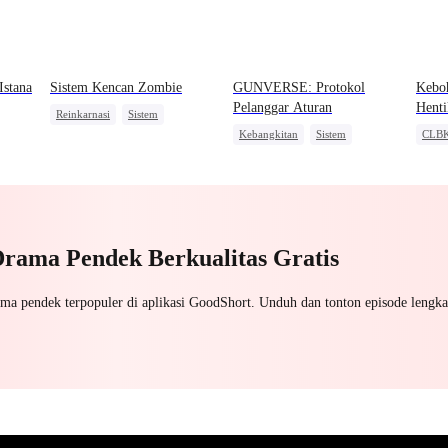
Istana
Sistem Kencan Zombie
GUNVERSE: Protokol
Kebo
Pelanggar Aturan
Henti
Reinkarnasi
Sistem
Kebangkitan
Sistem
CLB
Kebangkitan
Dominan
Dominan
Pahlawan Kembali
Orang
Orang Biasa
Pembalasan
Pembalasan
Salin
Drama Pendek Berkualitas Gratis
ama pendek terpopuler di aplikasi GoodShort. Unduh dan tonton episode lengka