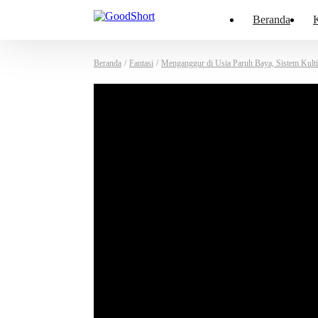
Beranda
K
Beranda
/
Fantasi
/
Menganggur di Usia Paruh Baya, Sistem Kulti