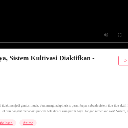
, Sistem Kultivasi Diaktifkan -
tapi tidak menjadi genius muda. Saat menghadapi krisis paruh baya, sebuah sistem tiba-tiba aktif.
l pun bangkit menapaki puncak bela diri di usia paruh baya. Jangan remehkan aku! Sistem, a
balasan
Anime