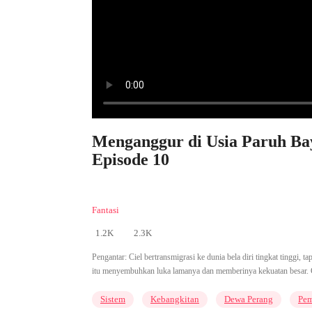
Menganggur di Usia Paruh Baya
Episode 10
Fantasi
1.2K
2.3K
Pengantar:
Ciel bertransmigrasi ke dunia bela diri tingkat tinggi, 
itu menyembuhkan luka lamanya dan memberinya kekuatan besar. Cie
Sistem
Kebangkitan
Dewa Perang
Pem