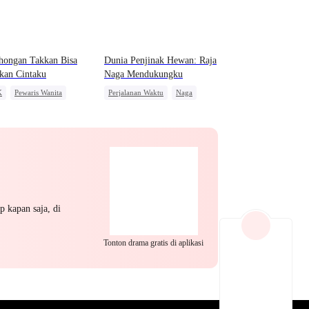
EP 22
EP 23
EP 24
hongan Takkan Bisa
Dunia Penjinak Hewan: Raja
kan Cintaku
Naga Mendukungku
K
Pewaris Wanita
Perjalanan Waktu
Naga
 Biasa
Salah Paham
Konflik Keluarga dan Negara
g Kejar
Anime
EP 25
EP 26
EP 27
p kapan saja, di
Tonton drama gratis di aplikasi
EP 28
EP 29
EP 30