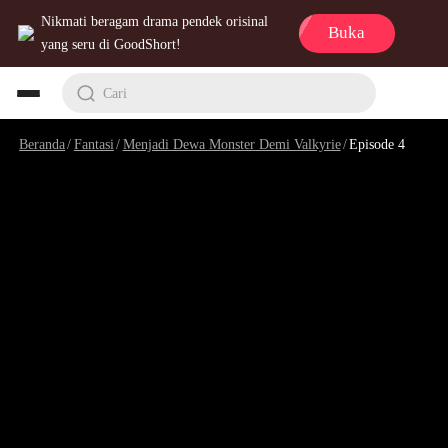
Nikmati beragam drama pendek orisinal
Buka
yang seru di GoodShort!
Cari
Beranda
/
Fantasi
/
Menjadi Dewa Monster Demi Valkyrie
/
Episode 4