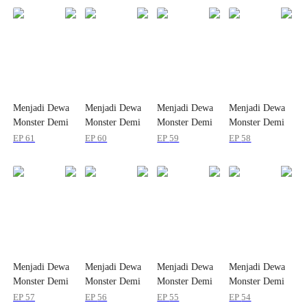
Menjadi Dewa
Menjadi Dewa
Menjadi Dewa
Menjadi Dewa
Monster Demi
Monster Demi
Monster Demi
Monster Demi
Valkyrie
Valkyrie
Valkyrie
Valkyrie
EP
61
EP
60
EP
59
EP
58
Menjadi Dewa
Menjadi Dewa
Menjadi Dewa
Menjadi Dewa
Monster Demi
Monster Demi
Monster Demi
Monster Demi
Valkyrie
Valkyrie
Valkyrie
Valkyrie
EP
57
EP
56
EP
55
EP
54