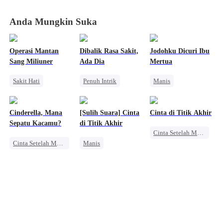
Vegetatif
Vegetatif
Vegetatif
Vegetatif
Anda Mungkin Suka
Operasi Mantan
Dibalik Rasa Sakit,
Jodohku Dicuri Ibu
Sang Miliuner
Ada Dia
Mertua
Sakit Hati
Penuh Intrik
Manis
CLBK
Mafia
SM
Identitas Tersembunyi
Pengacara
Pewaris Wanita
Cinderella, Mana
[Sulih Suara] Cinta
Cinta di Titik Akhir
Salah Paham
Pewaris Asli dan Palsu
Sepatu Kacamu?
di Titik Akhir
Cinta Setelah Menikah
Mengejar Istri
Cinta Setelah Menikah
Manis
CEO
Manis
CEO
Manis
Pernikahan
Pernikahan
Pernikahan
CEO
Nikah Kilat
Nikah Kilat
Nikah Kilat
Cinta Setelah Menikah