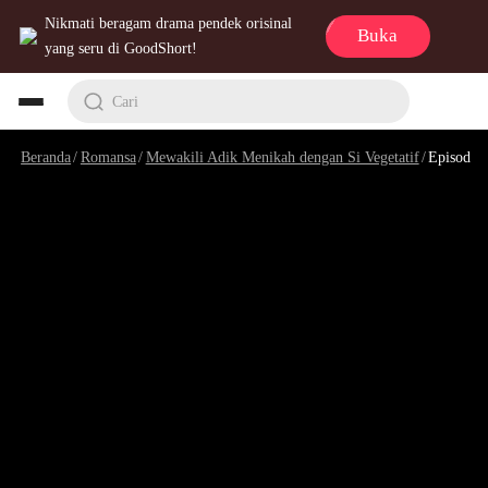
Nikmati beragam drama pendek orisinal
Buka
yang seru di GoodShort!
Cari
Beranda
/
Romansa
/
Mewakili Adik Menikah dengan Si Vegetatif
/
Episode 23