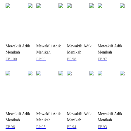
Mewakili Adik
Mewakili Adik
Mewakili Adik
Mewakili Adik
Menikah
Menikah
Menikah
Menikah
dengan Si
dengan Si
dengan Si
dengan Si
EP
100
EP
99
EP
98
EP
97
Vegetatif
Vegetatif
Vegetatif
Vegetatif
Mewakili Adik
Mewakili Adik
Mewakili Adik
Mewakili Adik
Menikah
Menikah
Menikah
Menikah
dengan Si
dengan Si
dengan Si
dengan Si
EP
96
EP
95
EP
94
EP
93