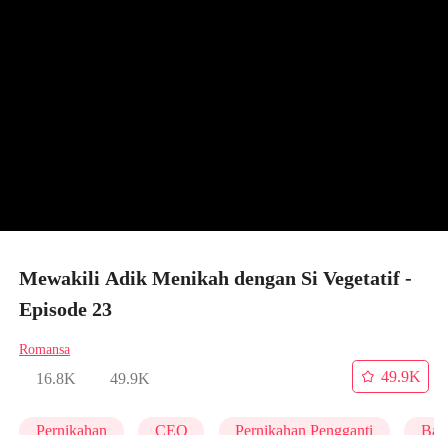
Mewakili Adik Menikah dengan Si Vegetatif -
Episode 23
Romansa
49.9K
16.8K
49.9K
Pernikahan
CEO
Pernikahan Pengganti
Bal