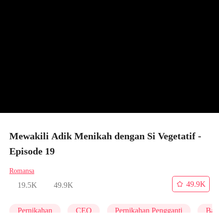
Mewakili Adik Menikah dengan Si Vegetatif -
Episode 19
Romansa
49.9K
19.5K
49.9K
Pernikahan
CEO
Pernikahan Pengganti
Bal