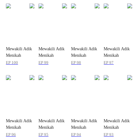
Mewakili Adik
Mewakili Adik
Mewakili Adik
Mewakili Adik
Menikah
Menikah
Menikah
Menikah
dengan Si
dengan Si
dengan Si
dengan Si
EP
100
EP
99
EP
98
EP
97
Vegetatif
Vegetatif
Vegetatif
Vegetatif
Mewakili Adik
Mewakili Adik
Mewakili Adik
Mewakili Adik
Menikah
Menikah
Menikah
Menikah
dengan Si
dengan Si
dengan Si
dengan Si
EP
96
EP
95
EP
94
EP
93