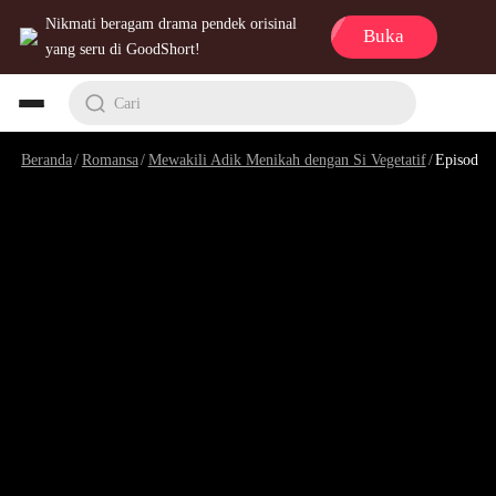
Nikmati beragam drama pendek orisinal
Buka
yang seru di GoodShort!
Cari
Beranda
/
Romansa
/
Mewakili Adik Menikah dengan Si Vegetatif
/
Episode 19