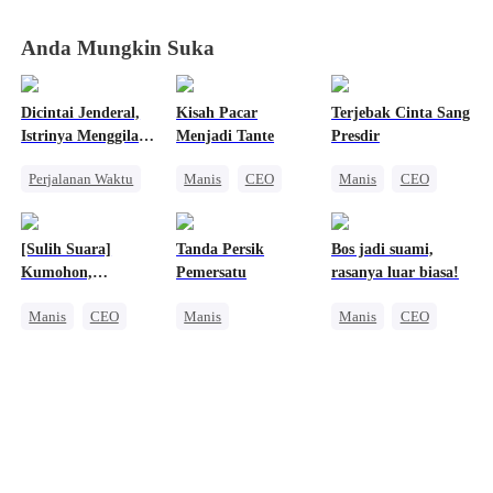
Vegetatif
Vegetatif
Vegetatif
Vegetatif
Anda Mungkin Suka
Dicintai Jenderal,
Kisah Pacar
Terjebak Cinta Sang
Istrinya Menggila
Menjadi Tante
Presdir
Lagi
Perjalanan Waktu
Manis
CEO
Manis
CEO
Manis
Nikah Kilat
Nikah Kilat
Dokter Ajaib
[Sulih Suara]
Tanda Persik
Bos jadi suami,
Cinta Satu Malam
Kumohon,
Pemersatu
rasanya luar biasa!
Anak Lucu
Kembalilah Padaku
Manis
CEO
Manis
Manis
CEO
CLBK
Penebusan
Nikah Kilat
Salah Paham
CEO
Cinta dan Benci