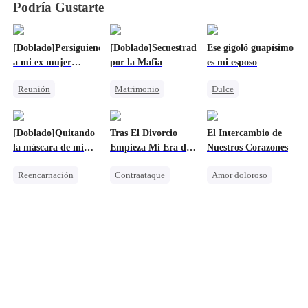
Podría Gustarte
[Doblado]Persiguiendo
[Doblado]Secuestrada
Ese gigoló guapísimo
a mi ex mujer
por la Mafia
es mi esposo
multimillonaria
Reunión
Matrimonio
Dulce
Heredera
Mafia
Identidad Oculta
Malententido
Matrimonio Por Contrato
CEO
Heredera
[Doblado]Quitando
Tras El Divorcio
El Intercambio de
Amor Después Del Matrimonio
Amnesia
la máscara de mi
Empieza Mi Era de
Nuestros Corazones
Amor secreto realizado
mejor amiga
Asaltacunas
Reencarnación
Contraataque
Amor doloroso
Castigar al malvado ex
Matrimonio
Reunión
Heredera
Ama de Casa
Abogado
Identificación Errónea
Traición
Malententido
Persiguiendo el amor