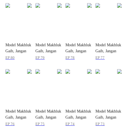
Model Makhluk
Model Makhluk
Model Makhluk
Model Makhluk
Gaib, Jangan
Gaib, Jangan
Gaib, Jangan
Gaib, Jangan
Berebut!
Berebut!
Berebut!
Berebut!
EP
80
EP
79
EP
78
EP
77
Model Makhluk
Model Makhluk
Model Makhluk
Model Makhluk
Gaib, Jangan
Gaib, Jangan
Gaib, Jangan
Gaib, Jangan
Berebut!
Berebut!
Berebut!
Berebut!
EP
76
EP
75
EP
74
EP
73