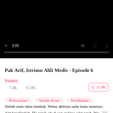
Pak Arif, Istrimu Ahli Medis - Episode 6
Romansa
11.0K
7.4K
11.0K
Penyesalan
Wanita Kuat
Pernikahan
Setelah enam tahun menikah, Wenny akhirnya sadar kalau suaminya,
Arif berselingkuh. Dia nggak ada di saat anaknya sakit parah. Wenny