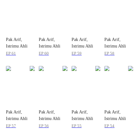
Pak Arif,
Pak Arif,
Pak Arif,
Pak Arif,
Istrimu Ahli
Istrimu Ahli
Istrimu Ahli
Istrimu Ahli
Medis
Medis
Medis
Medis
EP
61
EP
60
EP
59
EP
58
Pak Arif,
Pak Arif,
Pak Arif,
Pak Arif,
Istrimu Ahli
Istrimu Ahli
Istrimu Ahli
Istrimu Ahli
Medis
Medis
Medis
Medis
EP
57
EP
56
EP
55
EP
54