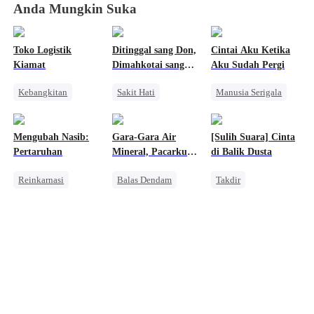
Anda Mungkin Suka
Toko Logistik
Ditinggal sang Don,
Cintai Aku Ketika
Kiamat
Dimahkotai sang
Aku Sudah Pergi
Mafia
Kebangkitan
Sakit Hati
Manusia Serigala
Orang Biasa
Mafia
Penyesalan
Pembalasan
Penyesalan
Sakit Hati
Mengubah Nasib:
Gara-Gara Air
[Sulih Suara] Cinta
Mengejar Istri
Pengkhianatan
Pertaruhan
Mineral, Pacarku
di Balik Dusta
Salah Paham
Langsung Ngamuk
Reinkarnasi
Balas Dendam
Takdir
CEO
CEO
Cinderella
Berubah Kurus
Pembalasan
Mengejar Istri
Menghukum Mantan Jahat
Saling Kejar