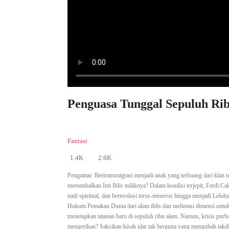
Penguasa Tunggal Sepuluh Rib
Fantasi
1.4K
2.6K
Pengantar:
Bertransmigrasi menjadi anak yang terbuang dari klan 
menumbalkan Inti Iblis miliknya? Dalam kondisi terjepit, Ferdi 
nadi spiritual, dan berevolusi terus-menerus hingga menjadi Lel
Hukum Pemakan Dunia dari alam iblis dan melintasi dimensi untuk 
menetapkan tatanan baru di sepuluh ribu alam. Namun, krisis purba
mengerikan? Saksikan kisah ular tak berguna yang mengubah takdir