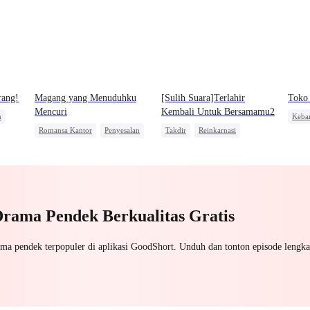
rang!
Magang yang Menuduhku
[Sulih Suara]Terlahir
Toko 
Mencuri
Kembali Untuk Bersamamu2
n
Keba
Romansa Kantor
Penyesalan
Takdir
Reinkarnasi
Pemb
Perang Bisnis
Pembalasan
Pewaris
Menghukum Mantan Jahat
Wanita Kuat
Balas Dendam
Drama Pendek Berkualitas Gratis
ama pendek terpopuler di aplikasi GoodShort. Unduh dan tonton episode lengka