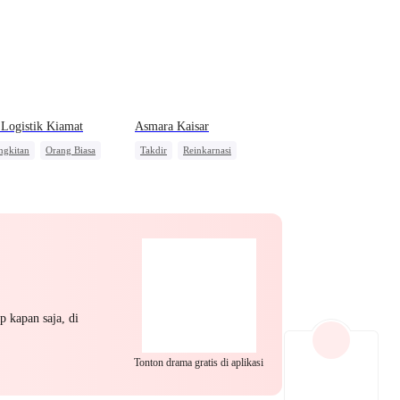
EP 22
EP 23
EP 24
Logistik Kiamat
Asmara Kaisar
ngkitan
Orang Biasa
Takdir
Reinkarnasi
alasan
Bangsawan
Pembalasan
EP 25
EP 26
EP 27
p kapan saja, di
EP 28
EP 29
EP 30
Tonton drama gratis di aplikasi