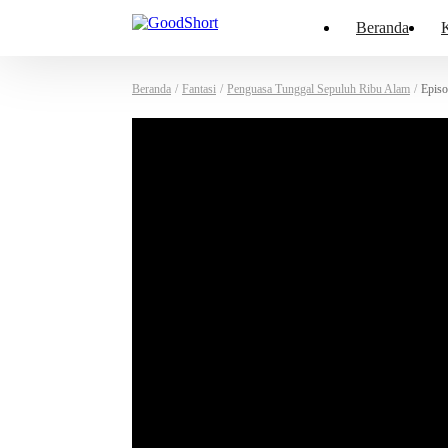
Beranda
K
Beranda
/
Fantasi
/
Penguasa Tunggal Sepuluh Ribu Alam
/
Episo