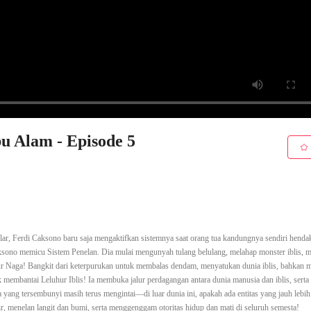
u Alam - Episode 5
ular, Ferdi Caksono baru saja mengaktifkan sistemnya saat orang tua kandungnya sendiri henda
Caksono memicu Sistem Penelan. Dia mulai mengunyah tulang belulang, melahap monster iblis, 
uhur Naga! Bangkit dari keterpurukan untuk membalas dendam, menyatukan dunia iblis, bahkan
membantai Leluhur Iblis! Ia membuka jalur perdagangan antara dunia manusia dan iblis, serta
 yang tersembunyi masih terus mengintai—di luar dunia ini, apakah ada entitas yang jauh lebih
, menelan langit dan bumi, serta menggenggam otoritas hidup dan mati di seluruh semesta!