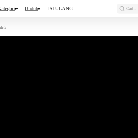
ategori
Unduh
ISI ULANG
Cari...
de 5