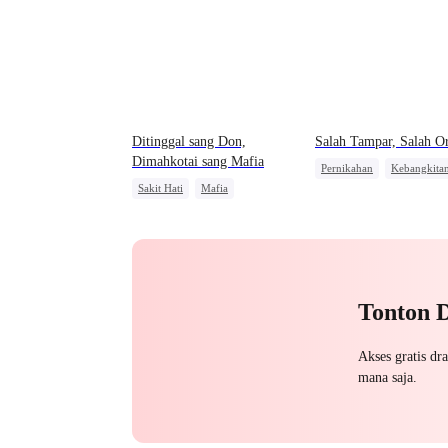
Ditinggal sang Don,
Salah Tampar, Salah O
Dimahkotai sang Mafia
Pernikahan
Kebangkita
Sakit Hati
Mafia
Manusia Serigala
Penyesalan
Mengejar Istri
Menghukum Mantan Jahat
Tonton 
Akses gratis dr
mana saja.