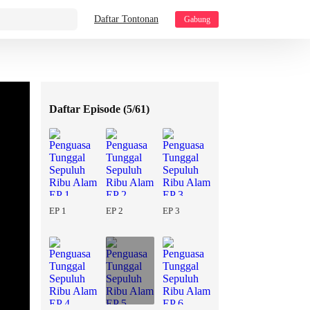
Daftar Tontonan
Gabung
Daftar Episode (
5/61
)
EP 1
EP 2
EP 3