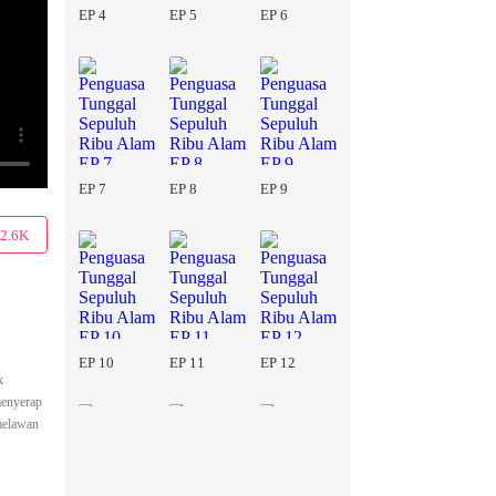
EP 4
EP 5
EP 6
EP 7
EP 8
EP 9
2.6K
EP 10
EP 11
EP 12
k
menyerap
 melawan