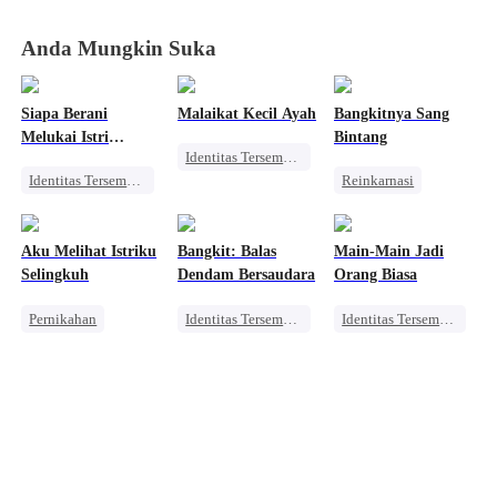
Anda Mungkin Suka
Siapa Berani
Malaikat Kecil Ayah
Bangkitnya Sang
Melukai Istri
Bintang
Identitas Tersembunyi
Miliuner?
Identitas Tersembunyi
Reinkarnasi
Keluarga
Dominan
Balas Dendam
Orang Biasa
Pahlawan Kembali
Keluarga
Kesalahan Identitas
Aku Melihat Istriku
Bangkit: Balas
Main-Main Jadi
Orang Biasa
Selingkuh
Dendam Bersaudara
Orang Biasa
Pengkhianatan
Pernikahan
Identitas Tersembunyi
Identitas Tersembunyi
Orang Biasa
Kebangkitan
Dewa Perang
Pengkhianatan
Dominan
Pembalasan
Perselingkuhan
Pahlawan Kembali
Pernikahan
Amnesia
Menantu Pria