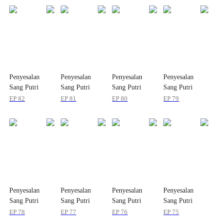
Penyesalan
Penyesalan
Penyesalan
Penyesalan
Sang Putri
Sang Putri
Sang Putri
Sang Putri
Angkat
Angkat
Angkat
Angkat
EP
82
EP
81
EP
80
EP
79
Penyesalan
Penyesalan
Penyesalan
Penyesalan
Sang Putri
Sang Putri
Sang Putri
Sang Putri
Angkat
Angkat
Angkat
Angkat
EP
78
EP
77
EP
76
EP
75