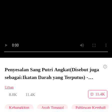
Penyesalan Sang Putri Angkat(Disebut juga
sebagai:Ikatan Darah yang Terputus) -
Episode 9
Urban
11.4K
8.8K
11.4K
Kebangkitan
Ayah Tunggal
Pahlawan Kembali