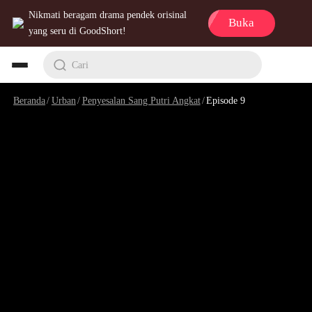
Nikmati beragam drama pendek orisinal
Buka
yang seru di GoodShort!
Cari
Beranda
/
Urban
/
Penyesalan Sang Putri Angkat
/
Episode 9