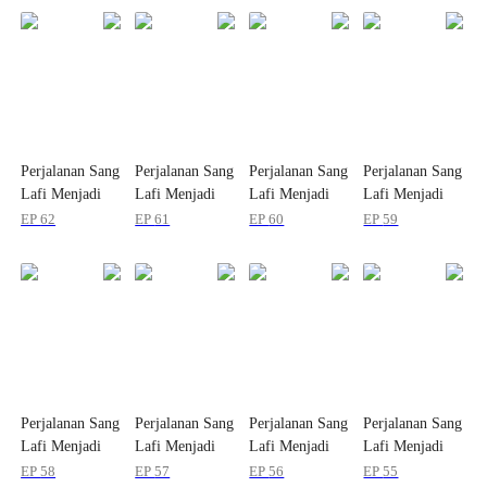
Perjalanan Sang
Perjalanan Sang
Perjalanan Sang
Perjalanan Sang
Lafi Menjadi
Lafi Menjadi
Lafi Menjadi
Lafi Menjadi
Pahlawan
Pahlawan
Pahlawan
Pahlawan
EP
62
EP
61
EP
60
EP
59
Perjalanan Sang
Perjalanan Sang
Perjalanan Sang
Perjalanan Sang
Lafi Menjadi
Lafi Menjadi
Lafi Menjadi
Lafi Menjadi
Pahlawan
Pahlawan
Pahlawan
Pahlawan
EP
58
EP
57
EP
56
EP
55