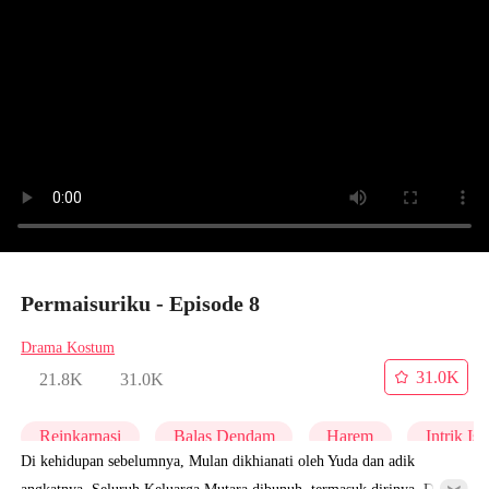
Permaisuriku - Episode 8
Drama Kostum
31.0K
21.8K
31.0K
Reinkarnasi
Balas Dendam
Harem
Intrik Ist
Di kehidupan sebelumnya, Mulan dikhianati oleh Yuda dan adik
angkatnya. Seluruh Keluarga Mutara dibunuh, termasuk dirinya. Di