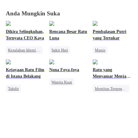
Anda Mungkin Suka
Dikira Selingkuhan,
Rencana Besar Ratu
Pembalasan Putri
Ternyata CEO Kaya
Luna
yang Tertukar
Kesalahan Identitas
Sakit Hati
Manis
CEO Wanita
Manusia Serigala
Bangsawan
Keluarga
Pengganti
Saling Kejar
Kejayaan Ratu Film
Nona Foya-foya
Ratu yang
Miliuner
CEO
Penyesalan
di Istana Belakang
Menyamar Menjadi
Wanita Kuat
Mengejar Istri
Pengemis
Takdir
Identitas Tersembunyi
Balas Dendam
Bangsawan
Pewaris Wanita
Menghukum Mantan Jahat
Menghukum Mantan Jahat
Nikah Kontrak
Kebangkitan
Pengkhianatan
Penyihir
Menghukum Mantan Jahat
Pewaris Wanita