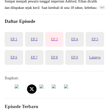
Sempat menjadi pewaris tunggal imperium Ashford, Ethan diculik
dan dilupakan sejak kecil. Saat kembali di usia 18 tahun, kebebasan
ternyata lebih kejam daripada kurungan—ia dijebak, dipenjara, dan
dikorbankan oleh keluarga kandungnya sendiri. Setelah lolos dari
Daftar Episode
maut dan pengkhianatan keji, Ethan memilih untuk menghilang sekali
lagi—kali ini tanpa menyisakan kata maaf.
EP 1
EP 2
EP 3
EP 4
EP 5
EP 6
EP 7
EP 8
EP 9
Lainnya
Bagikan:
Episode Terbaru