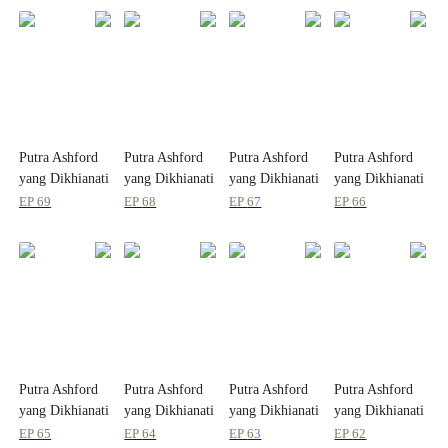
Putra Ashford
Putra Ashford
Putra Ashford
Putra Ashford
yang Dikhianati
yang Dikhianati
yang Dikhianati
yang Dikhianati
dan Terbuang
dan Terbuang
dan Terbuang
dan Terbuang
EP
69
EP
68
EP
67
EP
66
Putra Ashford
Putra Ashford
Putra Ashford
Putra Ashford
yang Dikhianati
yang Dikhianati
yang Dikhianati
yang Dikhianati
dan Terbuang
dan Terbuang
dan Terbuang
dan Terbuang
EP
65
EP
64
EP
63
EP
62