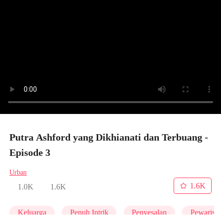
Putra Ashford yang Dikhianati dan Terbuang -
Episode 3
Urban
1.6K
1.0K
1.6K
Keluarga
Penuh Intrik
Penyesalan
Pewaris