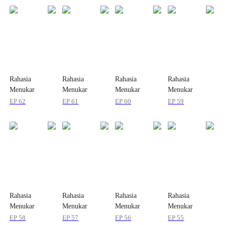
Rahasia
Rahasia
Rahasia
Rahasia
Menukar
Menukar
Menukar
Menukar
Kembali
Kembali
Kembali
Kembali
EP
62
EP
61
EP
60
EP
59
Putrinya
Putrinya
Putrinya
Putrinya
Rahasia
Rahasia
Rahasia
Rahasia
Menukar
Menukar
Menukar
Menukar
Kembali
Kembali
Kembali
Kembali
EP
58
EP
57
EP
56
EP
55