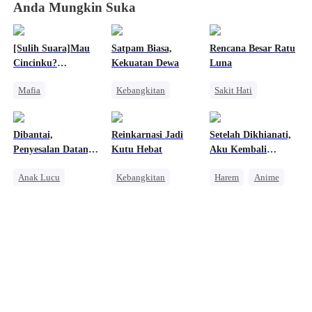
Anda Mungkin Suka
[Sulih Suara]Mau
Satpam Biasa,
Rencana Besar Ratu
Cincinku?
Kekuatan Dewa
Luna
Berlututlah!
Mafia
Kebangkitan
Sakit Hati
Pewaris Wanita
Orang Biasa
Manusia Serigala
Nikah Kontrak
Pembalasan
Pengganti
Dibantai,
Reinkarnasi Jadi
Setelah Dikhianati,
Menghukum Mantan Jahat
Penyesalan
Penyesalan Datang
Kutu Hebat
Aku Kembali
Pernikahan
Mengejar Istri
Terlambat
Dimanjai
Anak Lucu
Kebangkitan
Harem
Anime
Penyesalan
Orang Biasa
Wanita Kuat
Penuh Intrik
Pembalasan
Takdir
Sakit Hati
Anime
Salah Paham
Keluarga