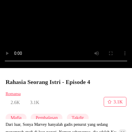
Rahasia Seorang Istri - Episode 4
Romansa
3.1K
2.6K
3.1K
Mafia
Pembalasan
Takdir
Dari luar, Sonya Marvey hanyalah gadis penurut yang sedang
menempuh studi di luar negeri. Namun sebenarnya, dia adalah Ketua