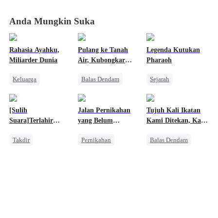
Anda Mungkin Suka
Rahasia Ayahku,
Pulang ke Tanah
Legenda Kutukan
Miliarder Dunia
Air, Kubongkar
Pharaoh
Semua Kebohongan
Keluarga
Balas Dendam
Sejarah
Istriku
Identitas Tersembunyi
Pembalasan
Pewaris Wanita
Miliuner
Dominan
Penyesalan
[Sulih
Jalan Pernikahan
Tujuh Kali Ikatan
Pembalasan
Benci
Suara]Terlahir
yang Belum
Kami Ditekan, Kali
Kembali Untuk
Berakhir
Kedelapan Aku
Takdir
Pernikahan
Balas Dendam
Bersamamu2
Melepaskannya
Reinkarnasi
CLBK
Manusia Serigala
Pembalasan
Wanita Kuat
Penyesalan
Pewaris
Perceraian
Salah Paham
Mengejar Istri