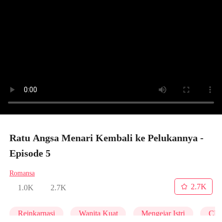
Ratu Angsa Menari Kembali ke Pelukannya -
Episode 5
Romansa
2.7K
1.0K
2.7K
Reinkarnasi
Wanita Kuat
Mengejar Istri
CL