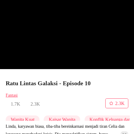
Ratu Lintas Galaksi - Episode 10
Fantasi
2.3K
1.7K
2.3K
Wanita Kuat
Kaisar Wanita
Konflik Keluarga dan 
Linda, karyawan biasa, tiba-tiba bereinkarnasi menjadi tiran Celia dan
langsung menghadapi krisis. Dia mengaktifkan sistem, harus