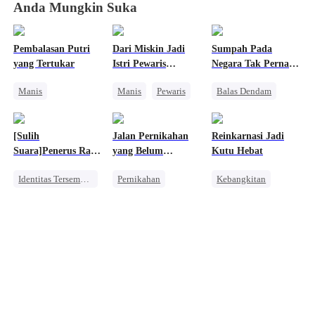
Anda Mungkin Suka
Pembalasan Putri
Dari Miskin Jadi
Sumpah Pada
yang Tertukar
Istri Pewaris
Negara Tak Pernah
Tersembunyi
Pudar
Manis
Manis
Pewaris
Balas Dendam
Bangsawan
Identitas Tersembunyi
Keluarga
Saling Kejar
Nikah Kilat
Dominan
[Sulih
Jalan Pernikahan
Reinkarnasi Jadi
Dewasa Muda
Konflik Keluarga dan Negara
Suara]Penerus Raja
yang Belum
Kutu Hebat
Pembalasan
Hantu yang
Berakhir
Identitas Tersembunyi
Pernikahan
Kebangkitan
Diremehkan
Konflik Keluarga dan Negara
CLBK
Orang Biasa
Dewa Perang
Wanita Kuat
Pembalasan
Perceraian
Anime
Salah Paham
Mengejar Istri