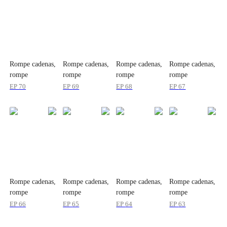
Rompe cadenas,
Rompe cadenas,
Rompe cadenas,
Rompe cadenas,
rompe
rompe
rompe
rompe
corazones
corazones
corazones
corazones
EP
70
EP
69
EP
68
EP
67
Rompe cadenas,
Rompe cadenas,
Rompe cadenas,
Rompe cadenas,
rompe
rompe
rompe
rompe
corazones
corazones
corazones
corazones
EP
66
EP
65
EP
64
EP
63