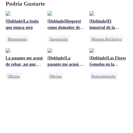
Podría Gustarte
[Doblado]La boda
[Doblado]Desperté
[Doblado]El
que nunca será
como domador de
inmortal de la
dragones
ciudad
Matrimonio
Superación
Maestro Reclusivo
Retorcido
Dragón
Superación
Mafia
Contraataque
Dios de la guerra
La pasante me acusó
[Doblado]La
[Doblado]Las Flores
Triángulo Amoroso
de robar, así que me
pasante me acusó de
Gemelas en la
Lamento
llevé todo
robar, así que me
Oscuridad
Oficina
Oficina
Reencarnación
llevé todo
Lamento
Lamento
Dios de la guerra
Guerra Empresarial
Guerra Empresarial
Lamento
Castigar al malvado ex
Castigar al malvado ex
Traición
Protagonista Femenina Fuerte
Protagonista Femenina Fuerte
Malententido
Venganza
Venganza