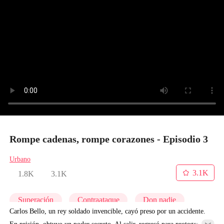
Rompe cadenas, rompe corazones - Episodio 3
Urbano
3.1K
1.8K
3.1K
Superación
Contraataque
Don nadie
Carlos Bello, un rey soldado invencible, cayó preso por un accidente.
En prisión, obtuvo un poder secreto. Al salir, regresó para proteger a