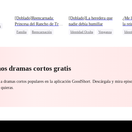
[Doblado]Reencarnada:
[Doblado]La heredera que
¿Me 
Princesa del Rancho de Tres
nadie debía humillar
la rei
o
Vaqueros
Familia
Reencarnación
Identidad Oculta
Venganza
Ident
so
Amado por todos
Protagonista Femenina Fuerte
Matri
Contraataque
Dulce
Heredera
Traic
Identificación Errónea
Casti
Matrimonio Por Contrato
Contraataque
os dramas cortos gratis
 a dramas cortos populares en la aplicación GoodShort. Descárgala y mira epi
 quieras.