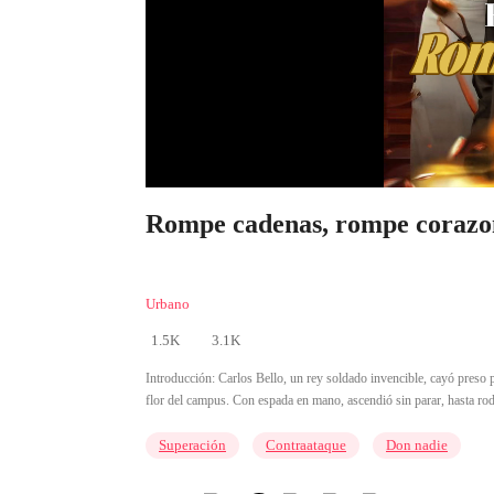
Rompe cadenas, rompe corazon
Urbano
1.5K
3.1K
Introducción:
Carlos Bello, un rey soldado invencible, cayó preso p
flor del campus. Con espada en mano, ascendió sin parar, hasta rod
Superación
Contraataque
Don nadie