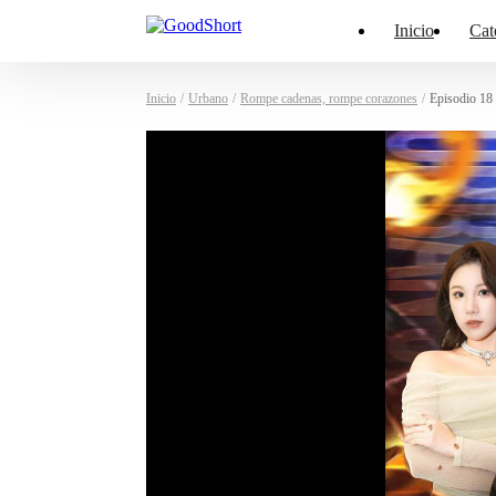
Inicio
Cat
Inicio
/
Urbano
/
Rompe cadenas, rompe corazones
/
Episodio 18