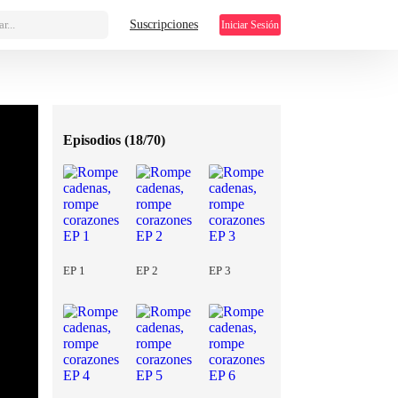
r...
Suscripciones
Iniciar Sesión
Episodios (
18/70
)
EP 1
EP 2
EP 3