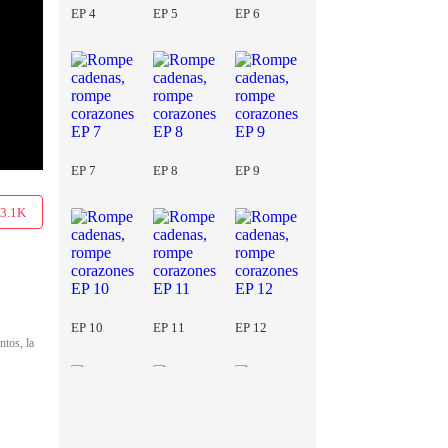
EP 4
EP 5
EP 6
EP 7
EP 8
EP 9
3.1K
EP 10
EP 11
EP 12
ntos, la