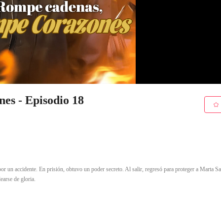
es - Episodio 18
or un accidente. En prisión, obtuvo un poder secreto. Al salir, regresó para proteger a Marta Sa
earse de gloria.