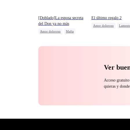
[Doblado]La esposa secreta
El último regalo 2
del Don ya no más
Amor doloroso
Lament
Amor doloroso
Mafia
Alfa
Heredera real y fal
Protagonista Femenina Fuerte
Castigar al malvado ex
Lamento
Ver buen
Acceso gratuito
quieras y donde