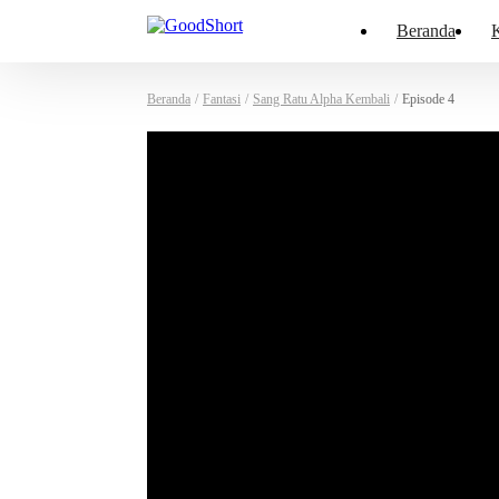
Beranda
K
Beranda
/
Fantasi
/
Sang Ratu Alpha Kembali
/
Episode 4