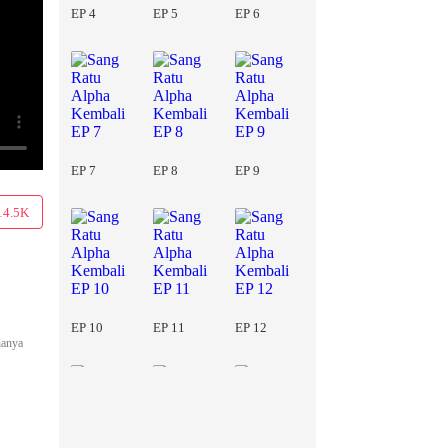
EP 4
EP 5
EP 6
EP 7
EP 8
EP 9
14.5K
EP 10
EP 11
EP 12
ianya