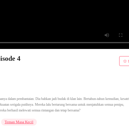
isode 4
uanya dalam pembantaian. Dia bahkan jadi budak di klan lain. Bertahun-tahun kemudian, kesatr
ekuatan serigala putihnya. Mereka lalu bertarung bersama untuk menjatuhkan semua penipu,
ka berhasil melewati semua rintangan dan tetap bersama?
Teman Masa Kecil