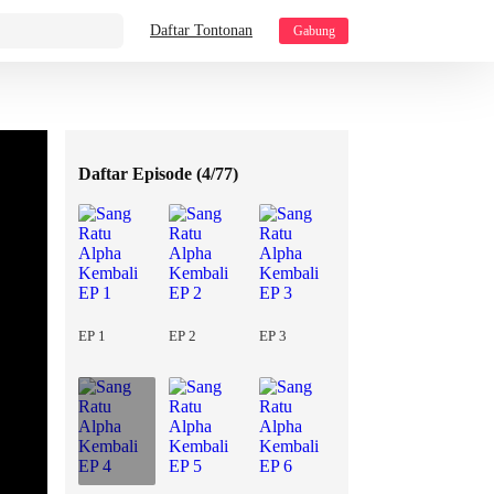
Daftar Tontonan
Gabung
Daftar Episode (
4/77
)
EP 1
EP 2
EP 3