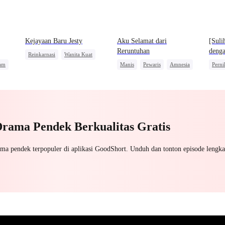
Kejayaan Baru Jesty
Aku Selamat dari
[Suli
Reruntuhan
denga
Reinkarnasi
Wanita Kuat
am
Manis
Pewaris
Amnesia
Perni
Pembalasan
a
Pewar
Drama Pendek Berkualitas Gratis
ama pendek terpopuler di aplikasi GoodShort. Unduh dan tonton episode lengka