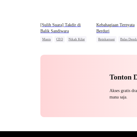
[Sulih Suara] Takdir di
Kebahagiaan Ternyata
Balik Sandiwara
Berduri
Manis
CEO
Nikah Kilat
Reinkarnasi
Balas Dend
Cinta Setelah Menikah
Keluarga
Pewaris Wanit
Penyesalan
Tonton 
Akses gratis dr
mana saja.