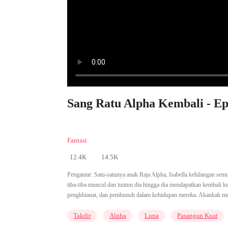
Sang Ratu Alpha Kembali - Ep
Fantasi
12.4K
14.5K
Pengantar:
Satu-satunya anak Raja Alpha, Isabella kehilangan sem
tiba-tiba muncul dan tuntun dia hingga dia mendapatkan kembali k
pengkhianat, dan pembunuh dalam kehidupan mereka. Akankah mere
Takdir
Alpha
Luna
Pasangan Kuat