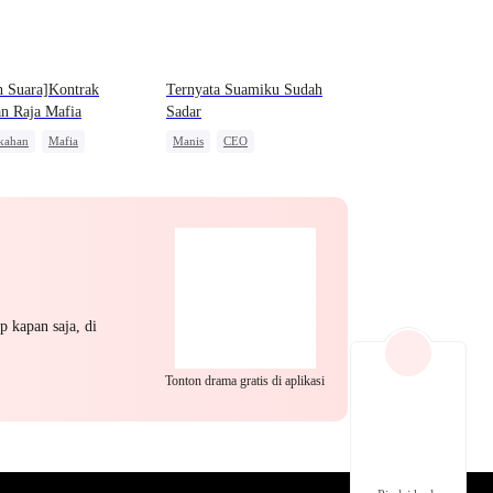
EP 22
EP 23
EP 24
h Suara]Kontrak
Ternyata Suamiku Sudah
n Raja Mafia
Sadar
kahan
Mafia
Manis
CEO
is Wanita
Nikah Kilat
Cinta Setelah Menikah
Romansa Usia Dewasa
EP 25
EP 26
EP 27
p kapan saja, di
Tonton drama gratis di aplikasi
EP 28
EP 29
EP 30