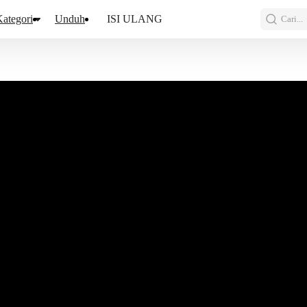
ategori
Unduh
ISI ULANG
Cari...