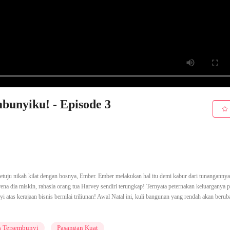
bunyiku! - Episode 3
 setuju nikah kilat dengan bosnya, Ember. Ember melakukan hal itu demi kabur dari tunanganny
na dia miskin, rahasia orang tua Harvey sendiri terungkap! Ternyata peternakan keluarganya 
atas kerajaan bisnis bernilai triliunan! Awal Natal ini, kuli bangunan yang rendah akan berub
as Tersembunyi
Pasangan Kuat