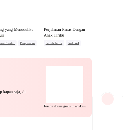
EP 22
EP 23
EP 24
ng yang Menuduhku
Perjalanan Panas Dengan
uri
Anak Tiriku
nsa Kantor
Penyesalan
Penuh Intrik
Bad Girl
g Bisnis
Pengkhianatan
hukum Mantan Jahat
Perselingkuhan
a Kuat
Balas Dendam
EP 25
EP 26
EP 27
p kapan saja, di
Tonton drama gratis di aplikasi
EP 28
EP 29
EP 30