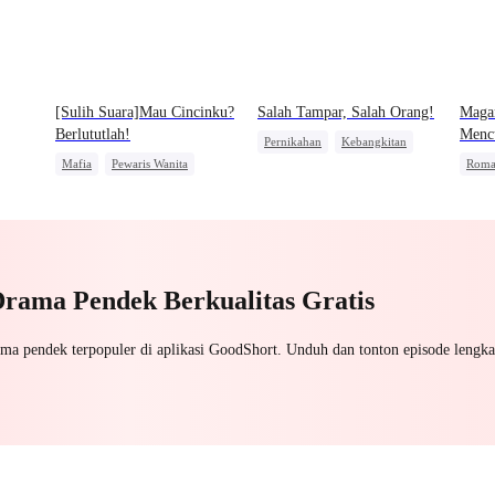
[Sulih Suara]Mau Cincinku?
Salah Tampar, Salah Orang!
Maga
Berlututlah!
Menc
Pernikahan
Kebangkitan
Mafia
Pewaris Wanita
Roma
Manusia Serigala
Nikah Kontrak
Peran
Menghukum Mantan Jahat
Menghukum Mantan Jahat
Meng
Pernikahan
Wanit
Drama Pendek Berkualitas Gratis
ama pendek terpopuler di aplikasi GoodShort. Unduh dan tonton episode lengka