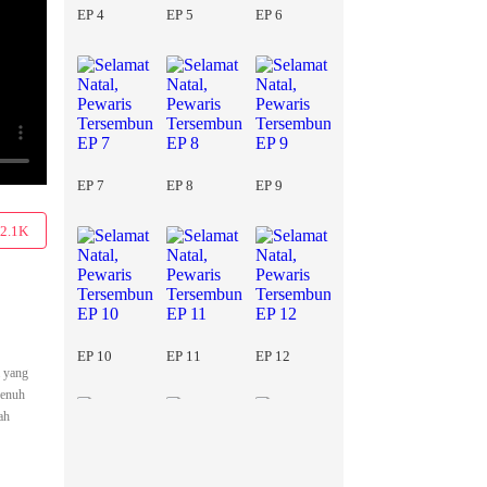
EP 4
EP 5
EP 6
EP 7
EP 8
EP 9
2.1K
EP 10
EP 11
EP 12
a yang
penuh
ah