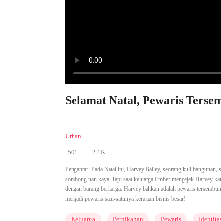
Selamat Natal, Pewaris Tersem
Urban
501
2.1K
Pengantar:
Pada Natal ini, Harvey Bailey, seorang kuli bangunan,
sombong nan kaya. Tapi saat keluarga Ember mengejek Harvey kare
dengan barang berharga. Harvey bahkan adalah pewaris tersembunyi 
menjadi pewaris satu-satunya kerajaan bisnis besar!
Keluarga
Pernikahan
Pewaris
Identit