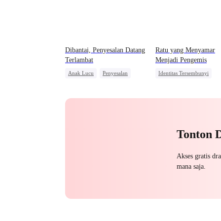
Dibantai, Penyesalan Datang
Ratu yang Menyamar
Terlambat
Menjadi Pengemis
Anak Lucu
Penyesalan
Identitas Tersembunyi
Penuh Intrik
Sakit Hati
Pewaris Wanita
Salah Paham
Keluarga
Nikah Kontrak
Pengkhianatan
Menghukum Mantan Jahat
Tonton 
Akses gratis dr
mana saja.