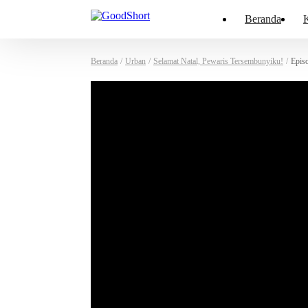
Beranda
K
Beranda
/
Urban
/
Selamat Natal, Pewaris Tersembunyiku!
/
Epis