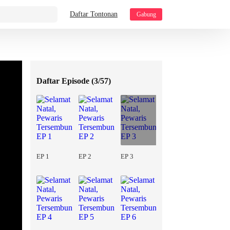
Daftar Tontonan
Gabung
Daftar Episode (
3/57
)
EP 1
EP 2
EP 3