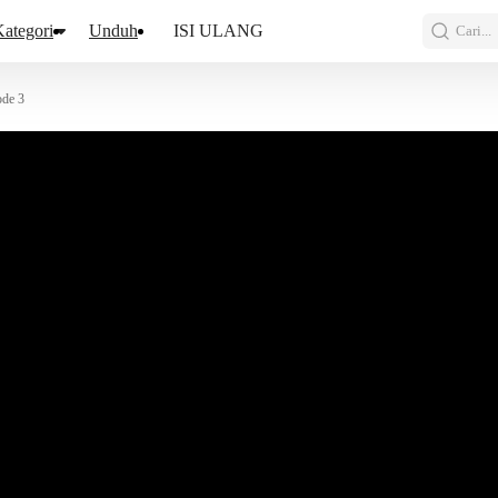
ategori
Unduh
ISI ULANG
Cari...
ode 3