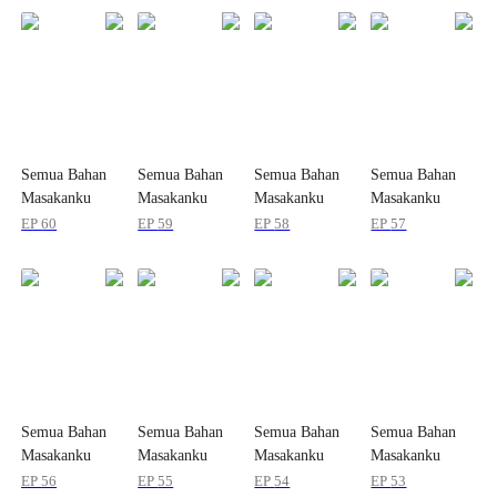
Semua Bahan
Semua Bahan
Semua Bahan
Semua Bahan
Masakanku
Masakanku
Masakanku
Masakanku
Adalah Monster
Adalah Monster
Adalah Monster
Adalah Monster
EP
60
EP
59
EP
58
EP
57
Level S
Level S
Level S
Level S
Semua Bahan
Semua Bahan
Semua Bahan
Semua Bahan
Masakanku
Masakanku
Masakanku
Masakanku
Adalah Monster
Adalah Monster
Adalah Monster
Adalah Monster
EP
56
EP
55
EP
54
EP
53