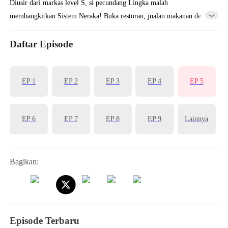
Diusir dari markas level S, si pecundang Lingka malah
membangkitkan Sistem Neraka! Buka restoran, jualan makanan dewa,
hingga menjinakkan monster, levelnya meroket dari Utusan Kematian
jadi Kaisar Neraka. Kepala Sapi, Wajah Kuda, Hekal dan Bais,
Daftar Episode
sampai Mepo, semua tunduk jadi karyawannya!
EP 1
EP 2
EP 3
EP 4
EP 5
EP 6
EP 7
EP 8
EP 9
Lainnya
Bagikan:
Episode Terbaru