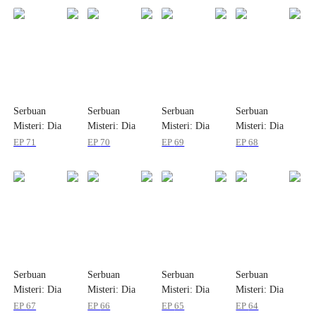
Serbuan
Serbuan
Serbuan
Serbuan
Misteri: Dia
Misteri: Dia
Misteri: Dia
Misteri: Dia
Membalik
Membalik
Membalik
Membalik
EP
71
EP
70
EP
69
EP
68
Aturan
Aturan
Aturan
Aturan
Tersembunyi
Tersembunyi
Tersembunyi
Tersembunyi
Serbuan
Serbuan
Serbuan
Serbuan
Misteri: Dia
Misteri: Dia
Misteri: Dia
Misteri: Dia
Membalik
Membalik
Membalik
Membalik
EP
67
EP
66
EP
65
EP
64