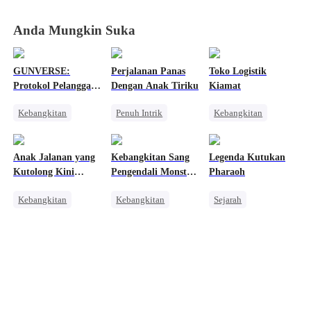
Aturan
Aturan
Aturan
Aturan
Tersembunyi
Tersembunyi
Tersembunyi
Tersembunyi
Anda Mungkin Suka
GUNVERSE:
Perjalanan Panas
Toko Logistik
Protokol Pelanggar
Dengan Anak Tiriku
Kiamat
Aturan
Kebangkitan
Penuh Intrik
Kebangkitan
Sistem
Bad Girl
Orang Biasa
Dominan
Pengkhianatan
Pembalasan
Anak Jalanan yang
Kebangkitan Sang
Legenda Kutukan
Pahlawan Kembali
Perselingkuhan
Kutolong Kini
Pengendali Monster
Pharaoh
Pembalasan
Menjadi
Mahadewa
Kebangkitan
Kebangkitan
Sejarah
Penyelamatku
Orang Biasa
Naga
Pewaris Wanita
CEO
Pembalasan
Penyesalan
Pengkhianatan
Anime
Benci