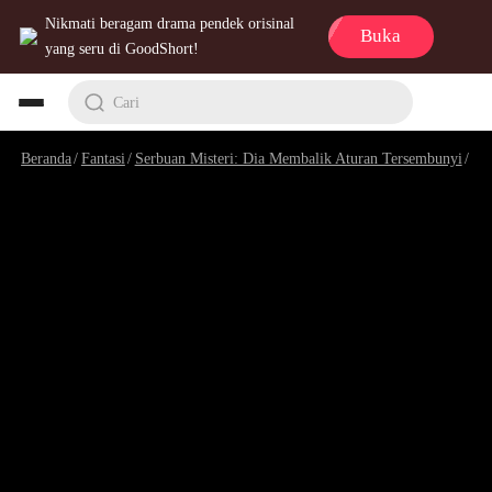
Nikmati beragam drama pendek orisinal
Buka
yang seru di GoodShort!
Cari
Beranda
/
Fantasi
/
Serbuan Misteri: Dia Membalik Aturan Tersembunyi
/
Ep