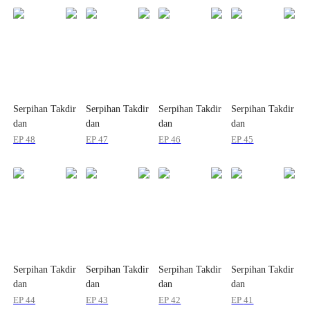
Serpihan Takdir
Serpihan Takdir
Serpihan Takdir
Serpihan Takdir
dan
dan
dan
dan
Pengkhianatan
Pengkhianatan
Pengkhianatan
Pengkhianatan
EP
48
EP
47
EP
46
EP
45
Serpihan Takdir
Serpihan Takdir
Serpihan Takdir
Serpihan Takdir
dan
dan
dan
dan
Pengkhianatan
Pengkhianatan
Pengkhianatan
Pengkhianatan
EP
44
EP
43
EP
42
EP
41