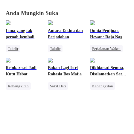
Anda Mungkin Suka
Luna yang tak
Antara Takhta dan
Dunia Penjinak
pernah kembali
Perjodohan
Hewan: Raja Naga
Mendukungku
Takdir
Takdir
Perjalanan Waktu
Reinkarnasi
Manusia Serigala
Naga
Pewaris
Naga
Konflik Keluarga dan Negara
Reinkarnasi Jadi
Bukan Lagi Istri
Dikhianati Semua,
Pembalasan
Wanita Kuat
Anime
Kutu Hebat
Rahasia Bos Mafia
Diselamatkan Satu
Nikah Kontrak
Orang
Kebangkitan
Sakit Hati
Kebangkitan
Pembalasan
Orang Biasa
Mafia
Balas Dendam
Pembalasan
Wanita Kuat
Menghukum Mantan Jahat
Anime
Menghukum Mantan Jahat
Keluarga
CEO
Penyesalan
Pembalasan
Perang Bisnis