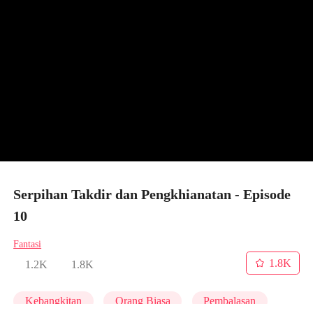
Serpihan Takdir dan Pengkhianatan - Episode
10
Fantasi
1.8K
1.2K
1.8K
Kebangkitan
Orang Biasa
Pembalasan